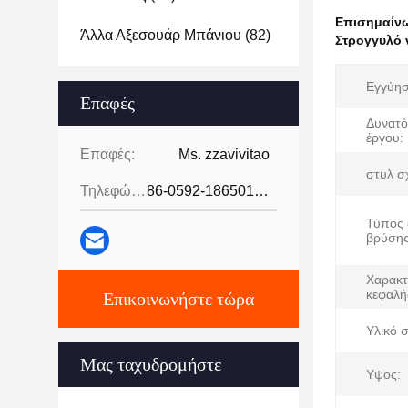
Επισημαίν
Άλλα Αξεσουάρ Μπάνιου
(82)
Στρογγυλό 
Εγγύησ
Επαφές
Δυνατό
έργου:
Επαφές:
Ms. zzavivitao
στυλ σ
Τηλεφώνημα:
86-0592-18650185095
Τύπος 
βρύσης
Χαρακτ
κεφαλή
Επικοινωνήστε τώρα
Υλικό 
Μας ταχυδρομήστε
Υψος: