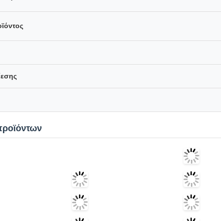
οϊόντος
ίεσης
προϊόντων