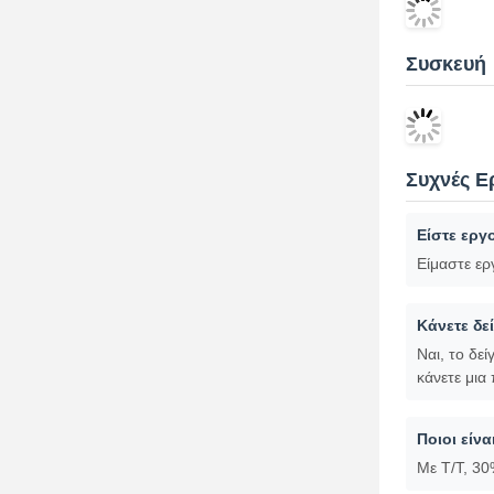
Συσκευή
Συχνές Ε
Είστε εργ