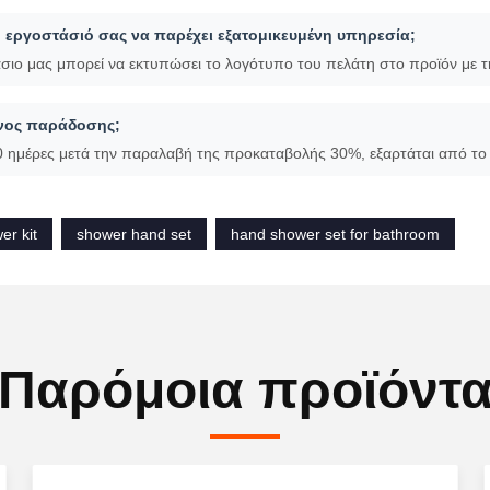
γοστάσιο.
ίγμα για τον πελάτη;
ίγμα είναι διαθέσιμο. Ο πελάτης πρέπει να πληρώσει για το δείγμα και 
 παραγγελία.
αι οι όροι πληρωμής σας;
% προκαταβολή και το υπόλοιπο 70% πρέπει να καταβληθεί πριν από 
 εργοστάσιό σας να παρέχει εξατομικευμένη υπηρεσία;
σιο μας μπορεί να εκτυπώσει το λογότυπο του πελάτη στο προϊόν με τ
όνος παράδοσης;
 ημέρες μετά την παραλαβή της προκαταβολής 30%, εξαρτάται από το 
er kit
shower hand set
hand shower set for bathroom