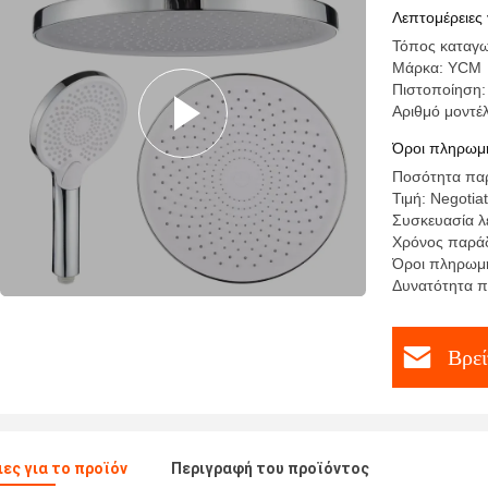
τοποθετημ
Λεπτομέρειες 
Τόπος καταγω
Μάρκα: YCM
Πιστοποίηση:
Αριθμό μοντέ
Όροι πληρωμή
Ποσότητα παρ
Τιμή: Negotia
Συσκευασία λ
Χρόνος παρά
Όροι πληρωμή
Δυνατότητα π
Βρεί
ες για το προϊόν
Περιγραφή του προϊόντος