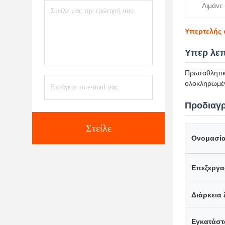
Λιμάνι:
Υπερτελής 
Υπερ λεπ
Πρωταθλητικ
ολοκληρωμέν
Προδιαγρ
Στείλε
Ονομασία
Επεξεργα
Διάρκεια 
Εγκατάσ