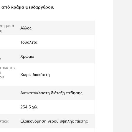
ς από κράμα ψευδαργύρου
,
ση μετά
Αλλος
η:
Τουαλέτα
Χρώμιο
:
τικό της
υ
Χωρίς διακόπτη
ου
Αντικατάκλειστη διάταξη πέδησης
254,5 χιλ.
τικά:
Εξοικονόμηση νερού υψηλής πίεσης