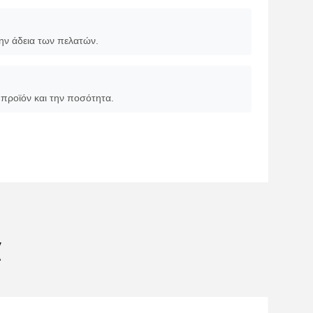
το έξοδο έκφρασης, αλλά θα το επιστρέψουμε αφού
την αποστολή.
ην άδεια των πελατών.
προϊόν και την ποσότητα.