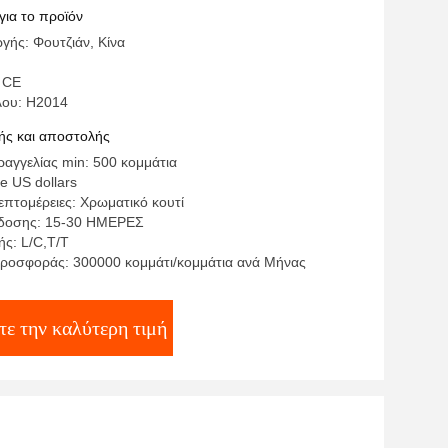
ένο στον τοίχο
για το προϊόν
γής: Φουτζιάν, Κίνα
 CE
λου: H2014
ς και αποστολής
αγγελίας min: 500 κομμάτια
te US dollars
επτομέρειες: Χρωματικό κουτί
δοσης: 15-30 ΗΜΕΡΕΣ
ς: L/C,T/T
ροσφοράς: 300000 κομμάτι/κομμάτια ανά Μήνας
τε την καλύτερη τιμή