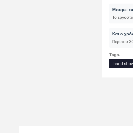
Είμαστε ερ
Κάνετε δε
Ναι, το δε
κάνετε μια
Ποιοι είν
Με T/T, 30
Μπορεί το
Το εργοστά
Και ο χρ
Περίπου 30
Tags:
hand show