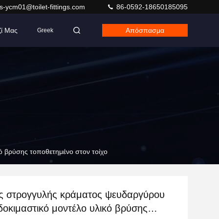
s-ycm01@toilet-fittings.com
86-0592-18650185095
ζί Μας
Απόσπασμα
Greek
ό βρύσης τοποθετημένο στον τοίχο
ς στρογγυλής κράματος ψευδαργύρου
δοκιμαστικό μοντέλο υλικό βρύσης