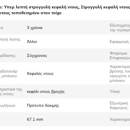
ω:
Υπερ λεπτή στρογγυλή κεφαλή ντους
,
Στρογγυλή κεφαλή ντου
ντους τοποθετημένο στον τοίχο
Εξυπηρέτη
η:
3 χρόνια
την πώλησ
τητα λύσης
Άλλοι
Εφαρμογή:
Φινίρισμα
χεδίασης:
Σύγχρονος
Επιφανειών
Χαρακτηρισ
αξεσουάρ
βρύσης το
Κεφαλές ντους
 μπάνιου:
νεροχύτη τ
μπάνιου:
ηριστικά της
κεφάλι ντους βροχής
Υλικά:
ς ντους:
Εξωτερική
σωλήνων:
Πρότυπο δοκιμής
διάμετρος:
67.1 mm
Χαρακτηρισ