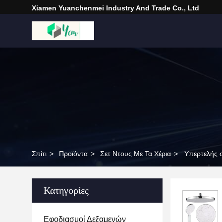
Xiamen Yuanchenmei Industry And Trade Co., Ltd
Σπίτι
>
Προϊόντα
>
Σετ Ντους Με Τα Χέρια
>
Υπερτελής 
Κατηγορίες
Εφοδιασμοί Δεξαμενών