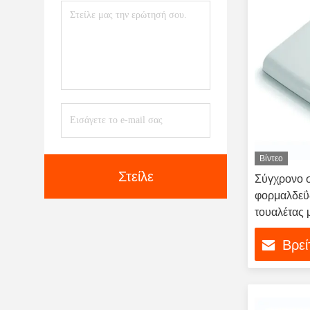
Βίντεο
Στείλε
Σύγχρονο 
φορμαλδεΰ
τουαλέτας 
απελευθέρ
Βρεί