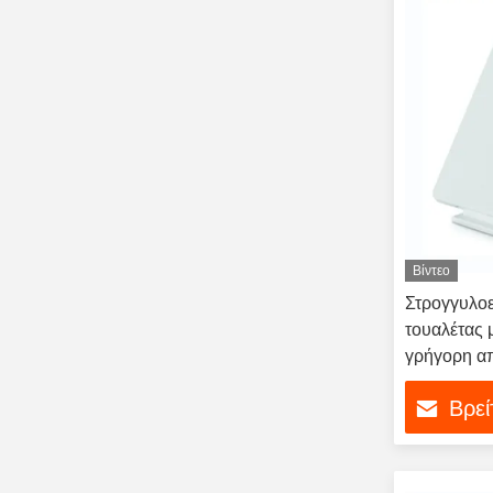
Βίντεο
Στρογγυλοε
τουαλέτας 
γρήγορη απ
πολυπροπυ
Βρεί