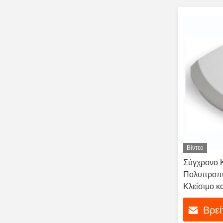
Βίντεο
Σύγχρονο 
Πολυπροπυ
Κλείσιμο κ
Απελευθέρ
Βρεί