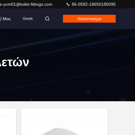
s-ycm01@toilet-fittings.com
86-0592-18650185095
ζί Μας
Απόσπασμα
Greek
λετών