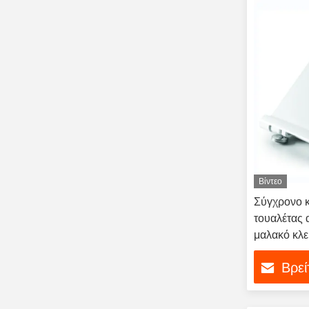
Βίντεο
Σύγχρονο 
τουαλέτας
μαλακό κλε
και γρήγο
Βρεί