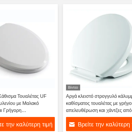
Βίντεο
Κάθισμα Τουαλέτας UF
Αργά κλειστό στρογγυλό κάλυμ
λενίου με Μαλακό
καθίσματος τουαλέτας με γρήγ
αι Γρήγορη
απελευθέρωση και χάντζες από
ωση, Βιώσιμο
ανοξείδωτο χάλυβα
τε την καλύτερη τιμή
Βρείτε την καλύτερη 