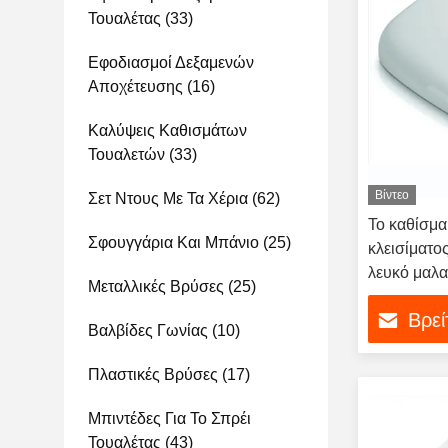
Τουαλέτας
(33)
Εφοδιασμοί Δεξαμενών
Αποχέτευσης
(16)
Καλύψεις Καθισμάτων
Τουαλετών
(33)
Βίντεο
Σετ Ντους Με Τα Χέρια
(62)
Το καθίσμα
Σφουγγάρια Και Μπάνιο
(25)
κλεισίματος
λευκό μαλα
Μεταλλικές Βρύσες
(25)
Βρεί
Βαλβίδες Γωνίας
(10)
Πλαστικές Βρύσες
(17)
Μπιντέδες Για Το Σπρέι
Τουαλέτας
(43)