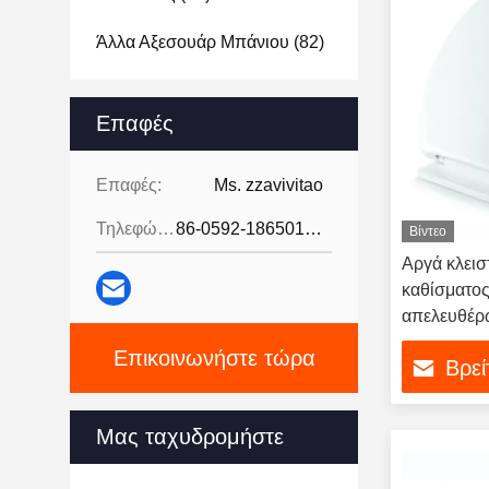
Άλλα Αξεσουάρ Μπάνιου
(82)
Επαφές
Επαφές:
Ms. zzavivitao
Τηλεφώνημα:
86-0592-18650185095
Βίντεο
Αργά κλεισ
καθίσματος
απελευθέρω
ανοξείδωτ
Επικοινωνήστε τώρα
Βρεί
Μας ταχυδρομήστε