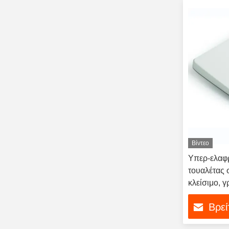
Βίντεο
Υπερ-ελαφ
τουαλέτας 
κλείσιμο, 
χάντζελ απ
Βρεί
σύγχρονα 