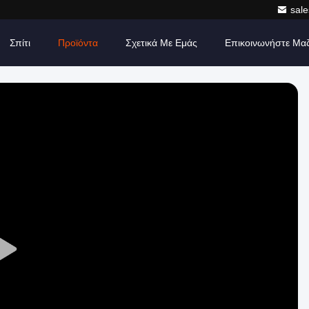
sale
Σπίτι
Προϊόντα
Σχετικά Με Εμάς
Επικοινωνήστε Μα
Play
Video