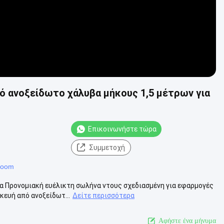
ό ανοξείδωτο χάλυβα μήκους 1,5 μέτρων για
Επικοινωνήστε τώρα
Συμμετοχή
hroom
α Προνομιακή ευέλικτη σωλήνα ντους σχεδιασμένη για εφαρμογές
κευή από ανοξείδωτ...
Δείτε περισσότερα
Αφήστε ένα μήνυμα