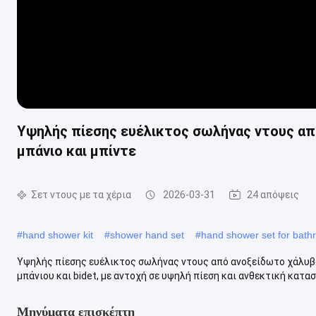
Υψηλής πίεσης ευέλικτος σωλήνας ντους απ
μπάνιο και μπίντε
Σετ ντους με τα χέρια
2026-03-31
24 απόψεις
#
hand shower kit
#
shower hand set
#
hand shower set for bat
Υψηλής πίεσης ευέλικτος σωλήνας ντους από ανοξείδωτο χάλυβ
μπάνιου και bidet, με αντοχή σε υψηλή πίεση και ανθεκτική κατασ
Μηνύματα επισκέπτη