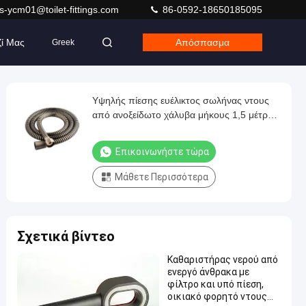
s-ycm01@toilet-fittings.com
86-0592-18650185095
ζί Μας
Απόσπασμα
Greek
Υψηλής πίεσης ευέλικτος σωλήνας ντους
από ανοξείδωτο χάλυβα μήκους 1,5 μέτρων
για μπάνιο και μπίντε
Επικοινωνήστε τώρα
Μάθετε Περισσότερα
Σχετικά βίντεο
Καθαριστήρας νερού από
ενεργό άνθρακα με
φίλτρο και υπό πίεση,
οικιακό φορητό ντους