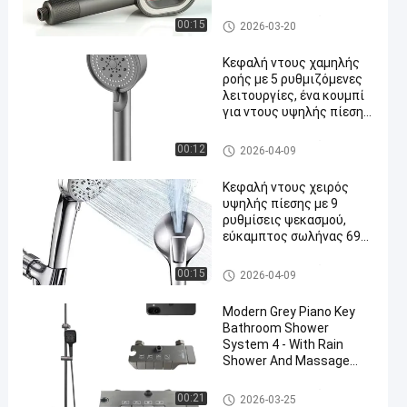
μπάνιου
Σετ ντους με τα χέρια
00:15
2026-03-20
Κεφαλή ντους χαμηλής
ροής με 5 ρυθμιζόμενες
λειτουργίες, ένα κουμπί
για ντους υψηλής πίεσης,
λειτουργία μασάζ νερού,
φιλικό προς το
Σετ ντους με τα χέρια
00:12
2026-04-09
περιβάλλον ντους.
Κεφαλή ντους χειρός
υψηλής πίεσης με 9
ρυθμίσεις ψεκασμού,
εύκαμπτος σωλήνας 69
ιντσών με ρυθμιζόμενο
βραχίονα, φινίρισμα από
Σετ ντους με τα χέρια
00:15
2026-04-09
νικέλιο
Modern Grey Piano Key
Bathroom Shower
System 4 - With Rain
Shower And Massage
Spray Modes Function
Σετ ντους με τα χέρια
00:21
2026-03-25