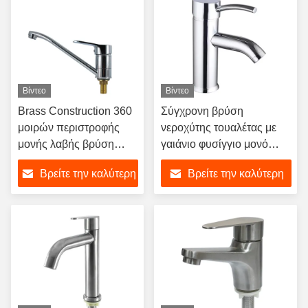
Βίντεο
Βίντεο
Brass Construction 360
Σύγχρονη βρύση
μοιρών περιστροφής
νεροχύτης τουαλέτας με
μονής λαβής βρύση
γαιάνιο φυσίγγιο μονό
νιπτήρα μπάνιου για
χειριστήριο σχεδιασμό και
Βρείτε την καλύτερη
Βρείτε την καλύτερη
εγκατάσταση σε πάγκο
χρωματοποιημένο
φινίρισμα
τιμή
τιμή