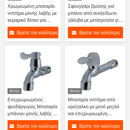
Χρωμιωμένη μπαταρία
Σφουγγάρι βρύσης για
νιπτήρα μονής λαβής με
μπάνιο από ανοξείδωτο
κεραμικό δίσκο για
χάλυβα με μετατροπέα για
μπάνιο κτιρίου γραφείων
το τείχος του νεροχύτη της
Βρείτε την καλύτερη
Βρείτε την καλύτερη
κουζίνας
τιμή
τιμή
Βίντεο
Βίντεο
Επιχρωμιωμένος
Μπαταρία νιπτήρα από
ψευδάργυρος Μπαταρία
ορείχαλκο με μονό μοχλό
μπάνιου μονής λαβής με
και επιχρωμιωμένη
κεραμικό φυσίγγιο και
επιφάνεια για μπάνιο με
Βρείτε την καλύτερη
Βρείτε την καλύτερη
επιτοίχια εγκατάσταση
ζεστό και κρύο νερό