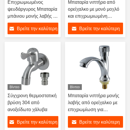
Επιχρωμιωμένος
Μπαταρία νιπτήρα από
ψευδάργυρος Μπαταρία
ορείχαλκο με μονό μοχλό
μπάνιου μονής λαβής με
και επιχρωμιωμένη
κεραμικό φυσίγγιο και
επιφάνεια για μπάνιο με
Βρείτε την καλύτερη
Βρείτε την καλύτερη
επιτοίχια εγκατάσταση
ζεστό και κρύο νερό
τιμή
τιμή
Βίντεο
Βίντεο
Σύγχρονη θερμοστατική
Μπαταρία νιπτήρα μονής
βρύση 304 από
λαβής από ορείχαλκο με
ανοξείδωτο χάλυβα
επιχρωμίωση για
μοντέρνα μπάνια
Βρείτε την καλύτερη
Βρείτε την καλύτερη