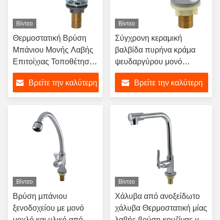
Βίντεο
Βίντεο
Θερμοστατική Βρύση
Σύγχρονη κεραμική
Μπάνιου Μονής Λαβής
βαλβίδα πυρήνα κράμα
Επιτοίχιας Τοποθέτησης
ψευδαργύρου μονό
για Νιπτήρα με
χειριστήριο βενζίνη
Βρείτε την καλύτερη
Βρείτε την καλύτερη
Γυαλιστερό Φινίρισμα
βενζίνη με
Χρωμίου
χρωματοποιημένο
τιμή
τιμή
φινίρισμα
Βίντεο
Βίντεο
Βρύση μπάνιου
Χάλυβα από ανοξείδωτο
ξενοδοχείου με μονό
χάλυβα Θερμοστατική μίας
μοχλό και υλικό από
λαβής βρύση κουζίνας για