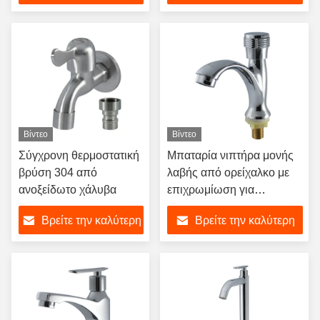
τιμή
τιμή
Βίντεο
Βίντεο
Σύγχρονη θερμοστατική
Μπαταρία νιπτήρα μονής
βρύση 304 από
λαβής από ορείχαλκο με
ανοξείδωτο χάλυβα
επιχρωμίωση για
μοντέρνα μπάνια
Βρείτε την καλύτερη
Βρείτε την καλύτερη
τιμή
τιμή