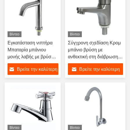
Βίντεο
Βίντεο
Εγκατάσταση νιπτήρα
Σύγχρονη σχεδίαση Κρομ
Μπαταρία μπάνιου
μπάνιο βρύση με
μονής λαβής με βρύση
ανθεκτική στη διάβρωση
νερού από ανοξείδωτο
μπρούντζι βρύση νερού
Βρείτε την καλύτερη
Βρείτε την καλύτερη
χάλυβα 304 για
για νεροχύτες τουαλέτας
μοντέρνο μπάνιο
τιμή
τιμή
Βίντεο
Βίντεο