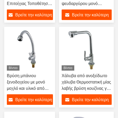
Επιτοίχιας Τοποθέτησης
ψευδαργύρου μονό
για Νιπτήρα με
χειριστήριο βενζίνη
Βρείτε την καλύτερη
Βρείτε την καλύτερη
Γυαλιστερό Φινίρισμα
βενζίνη με
Χρωμίου
χρωματοποιημένο
τιμή
τιμή
φινίρισμα
Βίντεο
Βίντεο
Βρύση μπάνιου
Χάλυβα από ανοξείδωτο
ξενοδοχείου με μονό
χάλυβα Θερμοστατική μίας
μοχλό και υλικό από
λαβής βρύση κουζίνας για
κράμα ψευδαργύρου για
μπάνιο
Βρείτε την καλύτερη
Βρείτε την καλύτερη
θερμοστατικό έλεγχο
τιμή
τιμή