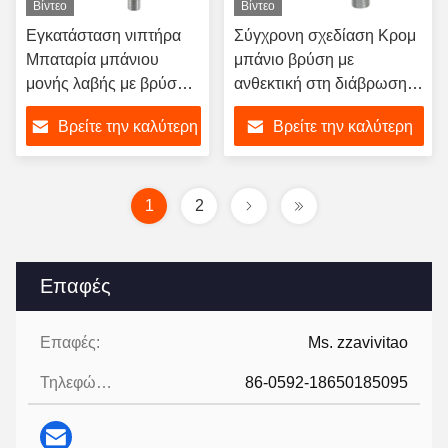
Βίντεο
Βίντεο
Εγκατάσταση νιπτήρα
Σύγχρονη σχεδίαση Κρομ
Μπαταρία μπάνιου
μπάνιο βρύση με
μονής λαβής με βρύση
ανθεκτική στη διάβρωση
νερού από ανοξείδωτο
μπρούντζι βρύση νερού
Βρείτε την καλύτερη
Βρείτε την καλύτερη
χάλυβα 304 για
για νεροχύτες τουαλέτας
μοντέρνο μπάνιο
τιμή
τιμή
1
2
Επαφές
Επαφές:
Ms. zzavivitao
Τηλεφώνημα:
86-0592-18650185095