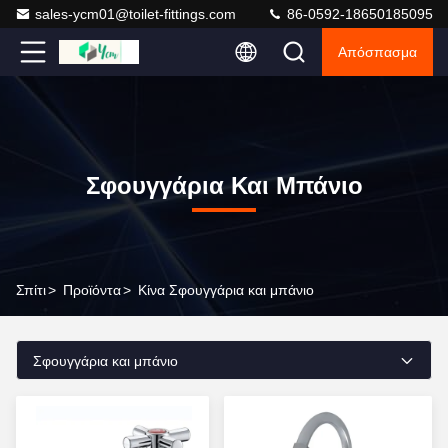
sales-ycm01@toilet-fittings.com
86-0592-18650185095
Απόσπασμα
Σφουγγάρια Και Μπάνιο
Σπίτι
>
Προϊόντα
>
Κίνα Σφουγγάρια και μπάνιο
Σφουγγάρια και μπάνιο