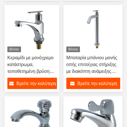
τιμή
τιμή
Βίντεο
Βίντεο
Κεραμίδι με μονόχρεμο
Μπαταρία μπάνιου μονής
κατάστρωμα,
οπής επιτοίχιας στήριξης
τοποθετημένη βρύση
με διακόπτη ανάμειξης
λεκάνης με γυαλισμένο
νεροχύτη
Βρείτε την καλύτερη
Βρείτε την καλύτερη
φινίρισμα για μπάνιο
τιμή
τιμή