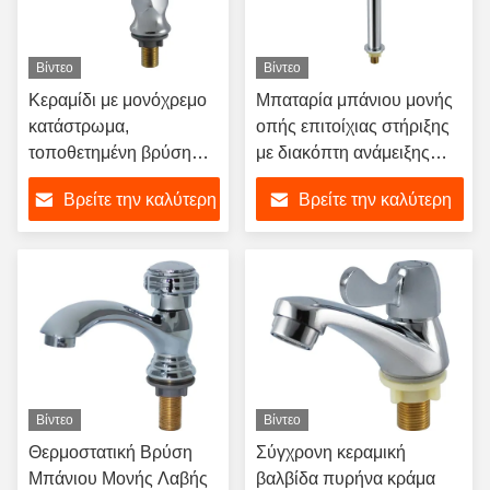
Βίντεο
Βίντεο
Κεραμίδι με μονόχρεμο
Μπαταρία μπάνιου μονής
κατάστρωμα,
οπής επιτοίχιας στήριξης
τοποθετημένη βρύση
με διακόπτη ανάμειξης
λεκάνης με γυαλισμένο
νεροχύτη
Βρείτε την καλύτερη
Βρείτε την καλύτερη
φινίρισμα για μπάνιο
τιμή
τιμή
Βίντεο
Βίντεο
Θερμοστατική Βρύση
Σύγχρονη κεραμική
Μπάνιου Μονής Λαβής
βαλβίδα πυρήνα κράμα