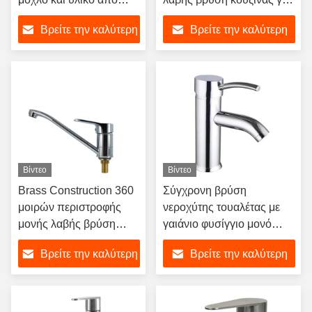
κράμα ψευδαργύρου για
μπάνιο
Βρείτε την καλύτερη
Βρείτε την καλύτερη
θερμοστατικό έλεγχο
τιμή
τιμή
Βίντεο
Βίντεο
Brass Construction 360
Σύγχρονη βρύση
μοιρών περιστροφής
νεροχύτης τουαλέτας με
μονής λαβής βρύση
γαιάνιο φυσίγγιο μονό
νιπτήρα μπάνιου για
χειριστήριο σχεδιασμό και
Βρείτε την καλύτερη
Βρείτε την καλύτερη
εγκατάσταση σε πάγκο
χρωματοποιημένο
φινίρισμα
τιμή
τιμή