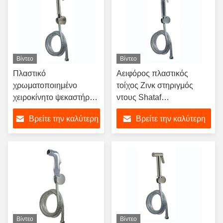
Βίντεο
Βίντεο
Πλαστικό
Αειφόρος πλαστικός
χρωματοποιημένο
τοίχος Ζινκ στηριγμός
χειροκίνητο ψεκαστήρα
ντους Shataf
για μπιτ για γυναίκες στο
χειροπλύσιμο μπάνιο
Βρείτε την καλύτερη
Βρείτε την καλύτερη
μπάνιο
Bidet βρύση
τιμή
τιμή
Βίντεο
Βίντεο