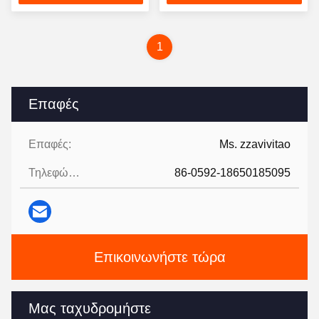
τιμή
τιμή
1
Επαφές
Επαφές:
Ms. zzavivitao
Τηλεφώνημα:
86-0592-18650185095
Επικοινωνήστε τώρα
Μας ταχυδρομήστε