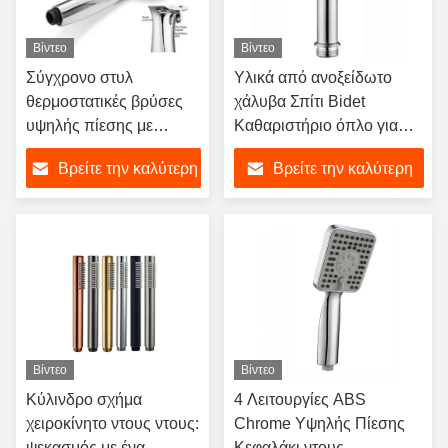
Βίντεο
Βίντεο
Σύγχρονο στυλ
Υλικά από ανοξείδωτο
θερμοστατικές βρύσες
χάλυβα Σπίτι Bidet
υψηλής πίεσης με
Καθαριστήριο όπλο για
φίλτρο και κεφαλή ντους
πλαστικό αφρό σπρέι
Βρείτε την καλύτερη
Βρείτε την καλύτερη
χειρός
χειρός ντους
τιμή
τιμή
Βίντεο
Βίντεο
Κύλινδρο σχήμα
4 Λειτουργίες ABS
χειροκίνητο ντους ντους:
Chrome Υψηλής Πίεσης
ψεκασμός με ένα
Κεφαλάκι ντους