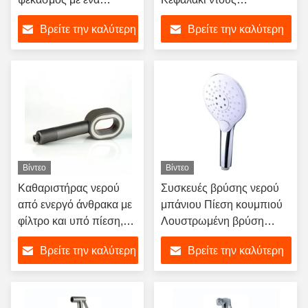
σωλήνα ντους
χειροκίνητος με
Βρείτε την καλύτερη
Βρείτε την καλύτερη
ηλεκτρονική τεχνική
υποστήριξη
τιμή
τιμή
Βίντεο
Βίντεο
Καθαριστήρας νερού
Συσκευές βρύσης νερού
από ενεργό άνθρακα με
μπάνιου Πίεση κουμπιού
φίλτρο και υπό πίεση,
Λουστρωμένη βρύση
οικιακό φορητό ντους
νερού χρωμίου Κεφαλή
Βρείτε την καλύτερη
Βρείτε την καλύτερη
μπάνιου
ντους
τιμή
τιμή