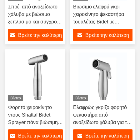
Σπρέι από ανοξείδωτο
Βιώσιμο ελαφρύ γκρι
χάλυβα με βιώσιμο
χειροκίνητο ψεκαστήρα
ξεπλύσιμο και σύγχρονο
τουαλέτας Bidet με
σχεδιασμό για χρήση
τοποθετημένο στον τοίχο
Βρείτε την καλύτερη
Βρείτε την καλύτερη
στο μπάνιο
κάλυμμα γάντζου
τιμή
τιμή
Βίντεο
Βίντεο
Φορητό χειροκίνητο
Ελαφρώς γκρίζο φορητό
ντους Shattaf Bidet
ψεκαστήρα από
Sprayer πάνα βιώσιμη
ανοξείδωτο χάλυβα για το
σύγχρονη σχεδίαση
μπάνιο
Βρείτε την καλύτερη
Βρείτε την καλύτερη