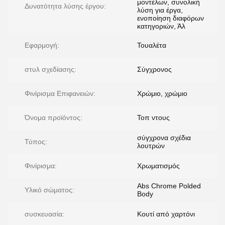
μοντέλων, συνολική
Δυνατότητα λύσης έργου:
λύση για έργα,
ενοποίηση διαφόρων
κατηγοριών, Άλ
Εφαρμογή:
Τουαλέτα
στυλ σχεδίασης:
Σύγχρονος
Φινίρισμα Επιφανειών:
Χρώμιο, χρώμιο
Όνομα προϊόντος:
Τοπ ντους
σύγχρονα σχέδια
Τύπος:
λουτρών
Φινίρισμα:
Χρωματισμός
Abs Chrome Polded
Υλικό σώματος:
Body
συσκευασία:
Κουτί από χαρτόνι