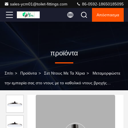
sales-ycm01@toilet-fittings.com
86-0592-18650185095
Απόσπασμα
προϊόντα
Σπίτι
>
Προϊόντα
>
Σετ Ντους Με Τα Χέρια
>
Μεταμορφώστε
την εμπειρία σας στο ντους με το καθολικό ντους βροχής
χρωματοποιημένο με ABS