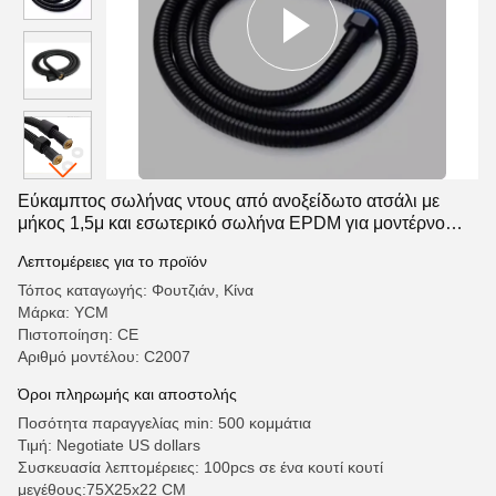
Εύκαμπτος σωλήνας ντους από ανοξείδωτο ατσάλι με
μήκος 1,5μ και εσωτερικό σωλήνα EPDM για μοντέρνο
σχεδιασμό μπάνιου
Λεπτομέρειες για το προϊόν
Τόπος καταγωγής: Φουτζιάν, Κίνα
Μάρκα: YCM
Πιστοποίηση: CE
Αριθμό μοντέλου: C2007
Όροι πληρωμής και αποστολής
Ποσότητα παραγγελίας min: 500 κομμάτια
Τιμή: Negotiate US dollars
Συσκευασία λεπτομέρειες: 100pcs σε ένα κουτί κουτί
μεγέθους:75X25x22 CM