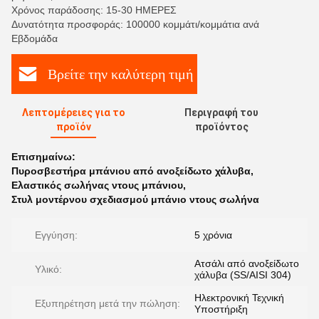
Χρόνος παράδοσης: 15-30 ΗΜΕΡΕΣ
Δυνατότητα προσφοράς: 100000 κομμάτι/κομμάτια ανά
Εβδομάδα
Βρείτε την καλύτερη τιμή
Λεπτομέρειες για το
Περιγραφή του
προϊόν
προϊόντος
Επισημαίνω:
Πυροσβεστήρα μπάνιου από ανοξείδωτο χάλυβα
,
Ελαστικός σωλήνας ντους μπάνιου
,
Στυλ μοντέρνου σχεδιασμού μπάνιο ντους σωλήνα
Εγγύηση:
5 χρόνια
Ατσάλι από ανοξείδωτο
Υλικό:
χάλυβα (SS/AISI 304)
Ηλεκτρονική Τεχνική
Εξυπηρέτηση μετά την πώληση:
Υποστήριξη