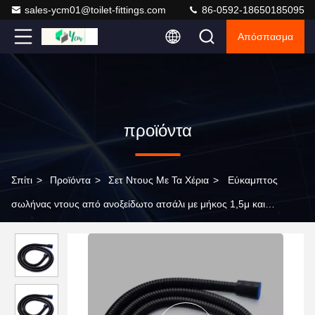
sales-ycm01@toilet-fittings.com
86-0592-18650185095
Απόσπασμα
προϊόντα
Σπίτι
>
Προϊόντα
>
Σετ Ντους Με Τα Χέρια
>
Εύκαμπτος
σωλήνας ντους από ανοξείδωτο ατσάλι με μήκος 1,5μ και
εσωτερικό σωλήνα EPDM για μοντέρνο σχεδιασμό μπάνιου