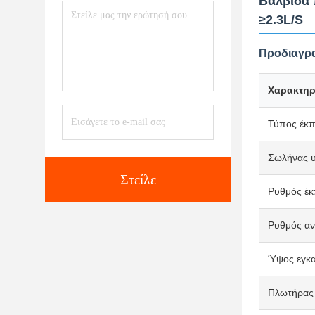
Βαλβίδα 
≥2.3L/S
Προδιαγρα
Χαρακτηρ
Τύπος έκ
Σωλήνας υ
Στείλε
Ρυθμός έ
Ρυθμός α
Ύψος εγκα
Πλωτήρας