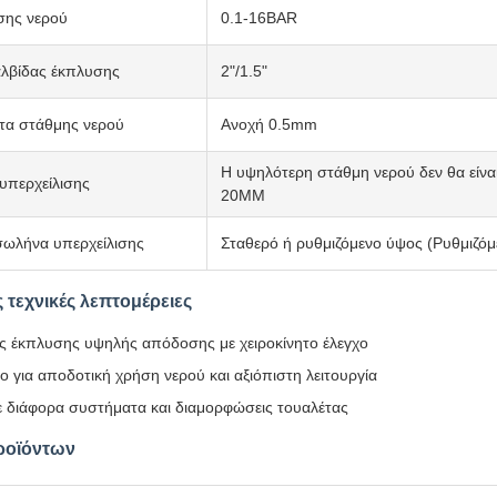
σης νερού
0.1-16BAR
λβίδας έκπλυσης
2"/1.5"
τα στάθμης νερού
Ανοχή 0.5mm
Η υψηλότερη στάθμη νερού δεν θα είνα
 υπερχείλισης
20MM
σωλήνα υπερχείλισης
Σταθερό ή ρυθμιζόμενο ύψος (Ρυθμιζό
 τεχνικές λεπτομέρειες
ς έκπλυσης υψηλής απόδοσης με χειροκίνητο έλεγχο
ο για αποδοτική χρήση νερού και αξιόπιστη λειτουργία
ε διάφορα συστήματα και διαμορφώσεις τουαλέτας
ροϊόντων