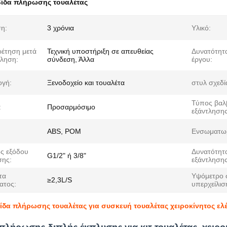
βίδα πλήρωσης τουαλέτας
η:
3 χρόνια
Υλικό:
έτηση μετά
Τεχνική υποστήριξη σε απευθείας
Δυνατότητ
ληση:
σύνδεση, Άλλα
έργου:
γή:
Ξενοδοχείο και τουαλέτα
στυλ σχεδί
Τύπος βαλ
:
Προσαρμόσιμο
εξάντλησης
ABS, POM
Ενσωματω
ς εξόδου
Δυνατότητ
G1/2" ή 3/8"
ης:
εξάντλησης
τα
Υψόμετρο
≥2,3L/S
ατος:
υπερχείλισ
ίδα πλήρωσης τουαλέτας για συσκευή τουαλέτας χειροκίνητος ελέ