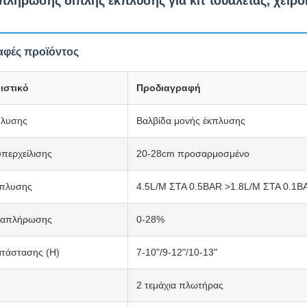
πλήρωσης διπλής έκπλυσης για κιτ τουαλέτας, χειρο
φές προϊόντος
ιστικό
Προδιαγραφή
πλυσης
Βαλβίδα μονής έκπλυσης
περχείλισης
20-28cm προσαρμοσμένο
κπλυσης
4.5L/M ΣΤΑ 0.5BAR >1.8L/M ΣΤΑ 0.1B
ναπλήρωσης
0-28%
τάστασης (H)
7-10"/9-12"/10-13"
2 τεμάχια πλωτήρας