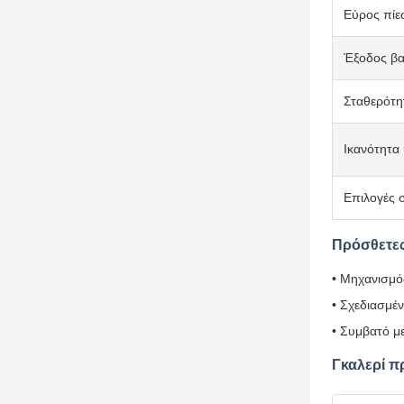
Εύρος πίε
Έξοδος βα
Σταθερότη
Ικανότητα
Επιλογές 
Πρόσθετες
• Μηχανισμό
• Σχεδιασμέν
• Συμβατό μ
Γκαλερί π