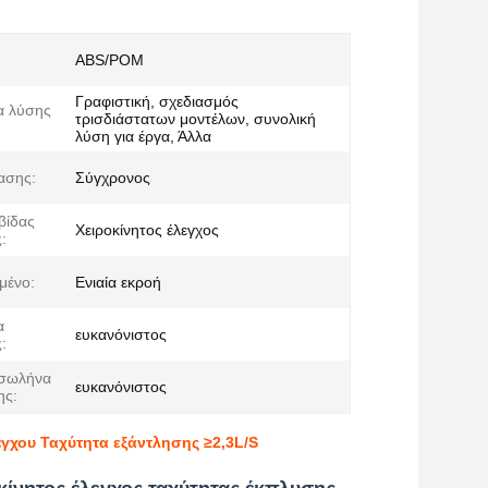
ABS/POM
Γραφιστική, σχεδιασμός
α λύσης
τρισδιάστατων μοντέλων, συνολική
λύση για έργα, Άλλα
ασης:
Σύγχρονος
βίδας
Χειροκίνητος έλεγχος
:
μένο:
Ενιαία εκροή
α
ευκανόνιστος
:
 σωλήνα
ευκανόνιστος
ης:
γχου Ταχύτητα εξάντλησης ≥2,3L/S