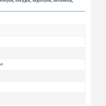
κίνητος έλεγχος ταχύτητας έκπλυσης
AR