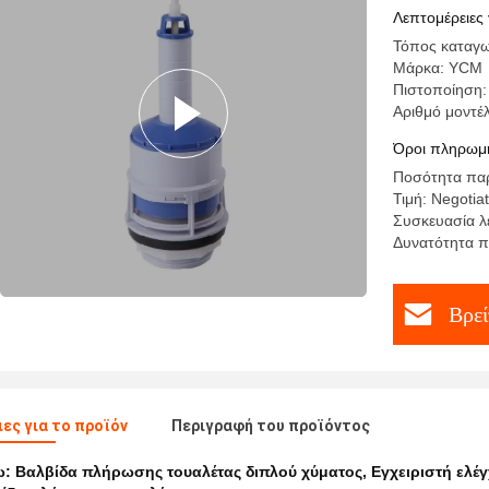
εξάντληση
Λεπτομέρειες 
Τόπος καταγω
Μάρκα: YCM
Πιστοποίηση:
Αριθμό μοντέ
Όροι πληρωμή
Ποσότητα παρ
Τιμή: Negotia
Συσκευασία λ
Δυνατότητα π
Βρεί
ες για το προϊόν
Περιγραφή του προϊόντος
ω:
Βαλβίδα πλήρωσης τουαλέτας διπλού χύματος
,
Εγχειριστή ελέ