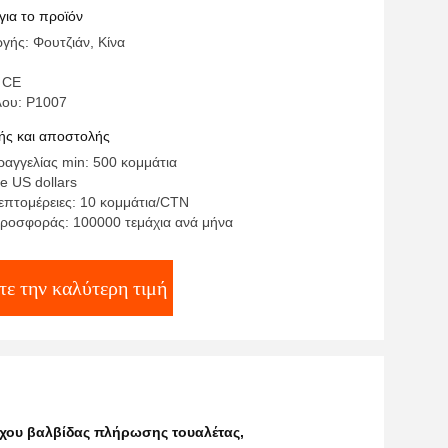
ς ≥2,3L/S
για το προϊόν
γής: Φουτζιάν, Κίνα
 CE
λου: P1007
ς και αποστολής
αγγελίας min: 500 κομμάτια
te US dollars
επτομέρειες: 10 κομμάτια/CTN
ροσφοράς: 100000 τεμάχια ανά μήνα
τε την καλύτερη τιμή
γχου βαλβίδας πλήρωσης τουαλέτας
,