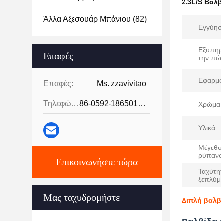
2.3L/S Βαλ
Άλλα Αξεσουάρ Μπάνιου
(82)
Εγγύησ
Εξυπηρ
Επαφές
την πώ
Εφαρμο
Επαφές:
Ms. zzavivitao
Τηλεφώνημα:
86-0592-18650185095
Χρώμα
Υλικά:
Μέγεθο
ρύπανσ
Επικοινωνήστε τώρα
Ταχύτη
ξεπλύμ
Μας ταχυδρομήστε
Διπλή βαλβ