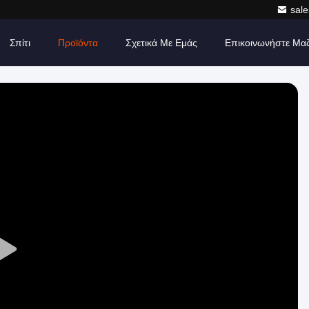
sale
Σπίτι
Προϊόντα
Σχετικά Με Εμάς
Επικοινωνήστε Μα
Play
Video