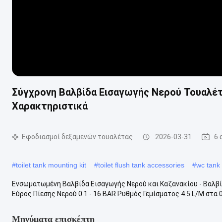
Σύγχρονη Βαλβίδα Εισαγωγής Νερού Τουαλέτ
Χαρακτηριστικά
Εφοδιασμοί δεξαμενών τουαλέτας
2026-03-31
6 
#
toilet tank mounting kit
#
toilet flush tank accessories
#
wc tank 
Ενσωματωμένη Βαλβίδα Εισαγωγής Νερού και Καζανακίου - Βαλβ
Εύρος Πίεσης Νερού 0.1 - 16 BAR Ρυθμός Γεμίσματος 4.5 L/M στα 0.
Μηνύματα επισκέπτη