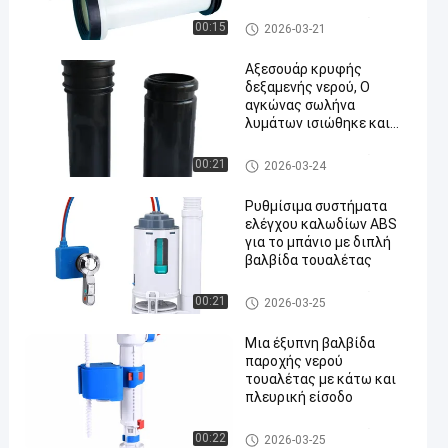
αποχέτευσης τουαλέτας,
σωλήνες παροχής νερού,
Εφοδιασμοί δεξαμενών τουα
00:15
2026-03-21
σωλήνες ευθείας
λέτας
αποχέτευσης, σωλήνες
Αξεσουάρ κρυφής
αποχέτευσης
δεξαμενής νερού, Ο
αγκώνας σωλήνα
λυμάτων ισιώθηκε και
στη συνέχεια ο σωλήνας
D90 σε 110
Εφοδιασμοί δεξαμενών τουα
00:21
2026-03-24
αντικαταστάθηκε για
λέτας
αποχέτευση τοίχου PVC,
Ρυθμίσιμα συστήματα
και στη συνέχεια
ελέγχου καλωδίων ABS
χρησιμοποιήθηκε
για το μπάνιο με διπλή
σωλήνας 90 σε 90 HPDE.
βαλβίδα τουαλέτας
Εφοδιασμοί δεξαμενών τουα
00:21
2026-03-25
λέτας
Μια έξυπνη βαλβίδα
παροχής νερού
τουαλέτας με κάτω και
πλευρική είσοδο
Εφοδιασμοί δεξαμενών τουα
00:22
2026-03-25