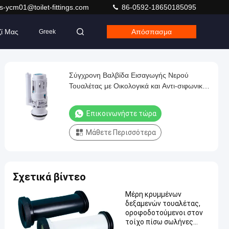
s-ycm01@toilet-fittings.com
86-0592-18650185095
ζί Μας
Απόσπασμα
Greek
Σύγχρονη Βαλβίδα Εισαγωγής Νερού
Τουαλέτας με Οικολογικά και Αντι-σιφωνικά
Χαρακτηριστικά
Επικοινωνήστε τώρα
Μάθετε Περισσότερα
Σχετικά βίντεο
Μέρη κρυμμένων
δεξαμενών τουαλέτας,
οροφοδοτούμενοι στον
τοίχο πίσω σωλήνες