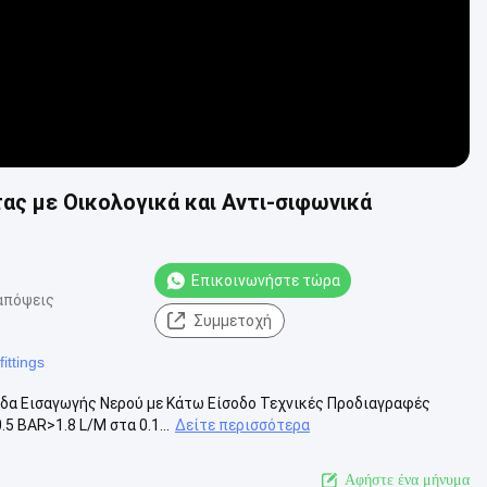
ας με Οικολογικά και Αντι-σιφωνικά
Επικοινωνήστε τώρα
απόψεις
Συμμετοχή
fittings
ίδα Εισαγωγής Νερού με Κάτω Είσοδο Τεχνικές Προδιαγραφές
5 BAR>1.8 L/M στα 0.1...
Δείτε περισσότερα
Αφήστε ένα μήνυμα