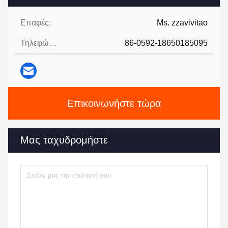
Επαφές:
Ms. zzavivitao
Τηλεφώνημα:
86-0592-18650185095
Επικοινωνήστε τώρα
Μας ταχυδρομήστε