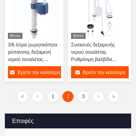
αποχέτευσης
Βίντεο
Βίντεο
3/6 λίτρα χωρητικότητα
Συσκευές δεξαμενής
ρύπανσης δεξαμενή
νερού τουαλέτας
νερού τουαλέτας
Ρυθμίσιμη βαλβίδα
δεξαμενή γεμίσματος
πλήρωσης με ρυθμιζόμενο
Βρείτε την καλύτερη
Βρείτε την καλύτερη
βαλβίδες με χειροκίνητο
ύψος σωλήνα
έλεγχο
υπερχείλισης
τιμή
τιμή
1
2
3
Επαφές