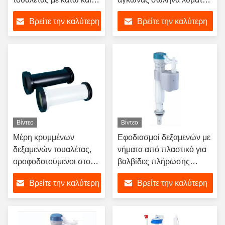
πλευρική είσοδο
ισιώθηκε και στη συνέχεια
Βρείτε την καλύτερη
Βρείτε την καλύτερη
ο σωλήνας D90 σε 110
αντικαταστάθηκε για
τιμή
τιμή
αποχέτευση τοίχου PVC,
και στη συνέχεια
χρησιμοποιήθηκε
σωλήνας 90 σε 90 HPDE.
Βίντεο
Βίντεο
Μέρη κρυμμένων
Εφοδιασμοί δεξαμενών με
δεξαμενών τουαλέτας,
νήματα από πλαστικό για
οροφοδοτούμενοι στον
βαλβίδες πλήρωσης
τοίχο πίσω σωλήνες
τουαλέτας κάτω από
Βρείτε την καλύτερη
Βρείτε την καλύτερη
αποχέτευσης τουαλέτας,
τρύπες διπλής
σωλήνες παροχής
αποχέτευσης
τιμή
τιμή
νερού, σωλήνες ευθείας
αποχέτευσης, σωλήνες