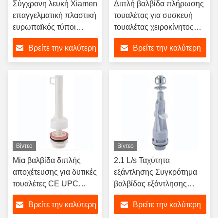
Σύγχρονη λευκή Xiamen
Διπλή βαλβίδα πλήρωσης
επαγγελματική πλαστική
τουαλέτας για συσκευή
ευρωπαϊκός τύποι
τουαλέτας χειροκίνητος
τουαλέτα γεμίστε
ελέγχου Ταχύτητα
Βρείτε την καλύτερη
Βρείτε την καλύτερη
βαλβίδα δεξαμενή
εξάντλησης ≥2,3L/S
τοποθέτηση
τιμή
τιμή
Βίντεο
Βίντεο
Μία βαλβίδα διπλής
2.1 L/s Ταχύτητα
αποχέτευσης για δυτικές
εξάντλησης Συγκρότημα
τουαλέτες CE UPC
βαλβίδας εξάντλησης
CUPC διαπιστευμένη
ευρωπαϊκών κουμπιών
Βρείτε την καλύτερη
Βρείτε την καλύτερη
πίεσης για εξοπλισμό