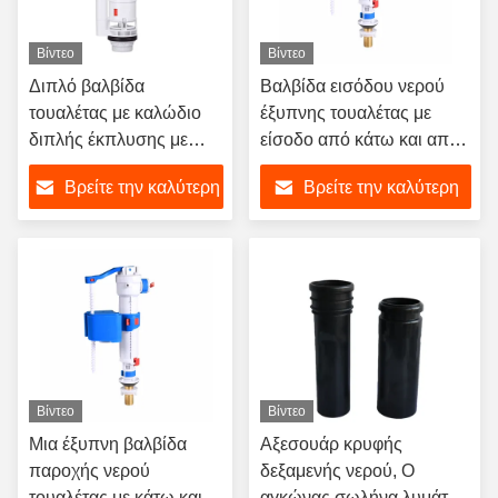
Βίντεο
Βίντεο
Διπλό βαλβίδα
Βαλβίδα εισόδου νερού
τουαλέτας με καλώδιο
έξυπνης τουαλέτας με
διπλής έκπλυσης με
είσοδο από κάτω και από
κουμπιά πάνω και στο
το πλάι, κατάλληλη για τις
Βρείτε την καλύτερη
Βρείτε την καλύτερη
πλάι, κατασκευασμένη
αγορές του Ηνωμένου
από υλικό ABS, για κιτ
Βασιλείου και της
τιμή
τιμή
αντικατάστασης
Ευρώπης.
δεξαμενής μπάνιου.
Βίντεο
Βίντεο
Μια έξυπνη βαλβίδα
Αξεσουάρ κρυφής
παροχής νερού
δεξαμενής νερού, Ο
τουαλέτας με κάτω και
αγκώνας σωλήνα λυμάτων