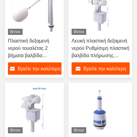
Βίντεο
Βίντεο
Πλαστική δεξαμενή
Λευκή πλαστική δεξαμενή
νερού τουαλέτας 2
νερού Ρυθμίσιμη πλαστική
βήματα βαλβίδα
βαλβίδα πλήρωσης
πλήρωσης WC βαλβίδα
τουαλέτας για δεξαμενή
Βρείτε την καλύτερη
Βρείτε την καλύτερη
πλήρωσης τουαλέτας σε
τουαλέτας
λευκό χρώμα
τιμή
τιμή
Βίντεο
Βίντεο