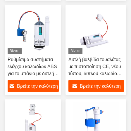
μπάνιου
τιμή
τιμή
Βίντεο
Βίντεο
Ρυθμίσιμα συστήματα
Διπλή βαλβίδα τουαλέτας
ελέγχου καλωδίων ABS
με πιστοποίηση CE, νέου
για το μπάνιο με διπλή
τύπου, διπλού καλωδίου,
βαλβίδα τουαλέτας
ABS πλαστικό, χρήση σε
Βρείτε την καλύτερη
Βρείτε την καλύτερη
μπάνιο, για ουρητήρια
τιμή
τιμή