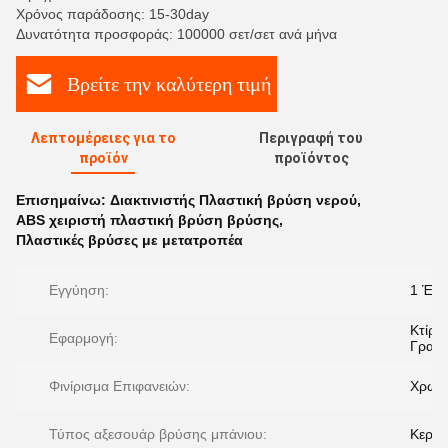
Χρόνος παράδοσης: 15-30day
Δυνατότητα προσφοράς: 100000 σετ/σετ ανά μήνα
Βρείτε την καλύτερη τιμή
Λεπτομέρειες για το
Περιγραφή του
προϊόν
προϊόντος
Επισημαίνω:
Διακτινιστής Πλαστική βρύση νερού
,
ABS χειριστή πλαστική βρύση βρύσης
,
Πλαστικές βρύσες με μετατροπέα
Εγγύηση:
1 Έτο
Κτίριο
Εφαρμογή:
Γραφε
Φινίρισμα Επιφανειών:
Χρώμ
Τύπος αξεσουάρ βρύσης μπάνιου:
Κεραμ