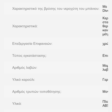
Με το
Χαρακτηριστικό της βρύσης του νεροχύτη του μπάνιου:
Divert
Κεραμ
σταθε
Χαρακτηριστικά:
θερμο
κανάλ
μέτρη
Επεξεργασία Επιφανειών:
χρώμι
Τύπος εγκατάστασης:
Επιτοί
Μεμο
Αριθμός λαβών:
λαβή
Υλικό καρούλι:
Γεραμ
Αριθμός τρυπών τοποθέτησης:
Μονή
Πλαστ
Υλικά:
ABS