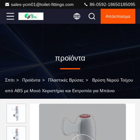
sales-ycm01@toilet-fittings.com
86-0592-18650185095
Απόσπασμα
προϊόντα
Σπίτι
>
Προϊόντα
>
Πλαστικές Βρύσες
>
Βρύση Νερού Τοίχου
από ABS με Μονό Χειριστήριο και Εκτροπέα για Μπάνιο