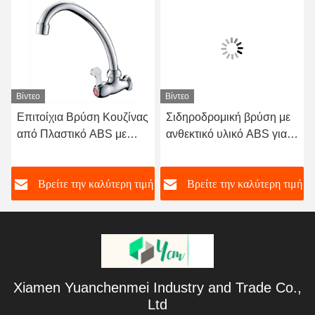
Βίντεο
Βίντεο
Επιτοίχια Βρύση Κουζίνας
Σιδηροδρομική βρύση με
από Πλαστικό ABS με
ανθεκτικό υλικό ABS για
Μονοκόμματη Λαβή για
σύγχρονα μπάνια
Σύγχρονη Βρύση Νιπτήρα
ή
Βρείτε την καλύτερη τιμή
Βρείτε την καλύτερη τιμή
Xiamen Yuanchenmei Industry and Trade Co.,
Ltd