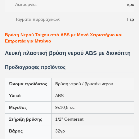
Λειτουργία:
κρύο
Τάγματα πυρομαχικών:
Γεραμ
Βρύση Νερού Τοίχου από ABS με Μονό Χειριστήριο και
Εκτροπέα για Μπάνιο
Λευκή πλαστική βρύση νερού ABS με διακόπτη
Προδιαγραφές προϊόντος
Όνομα προϊόντος
Βρύση νερού / βρυσάκι νερού
Υλικό
ABS
Μέγεθος
9x10,5 εκ.
Στήριξη βρύσης
1/2" Centerset
Βάρος
32γρ