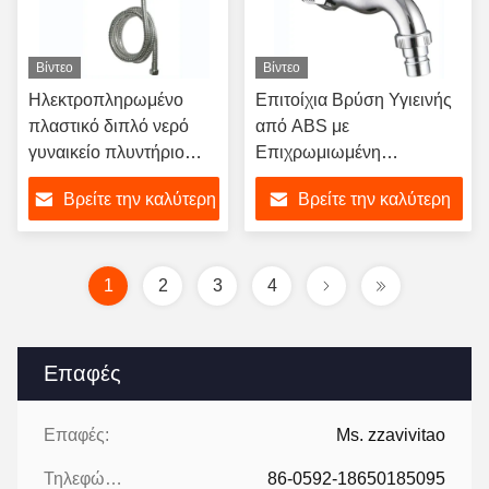
Βίντεο
Βίντεο
Ηλεκτροπληρωμένο
Επιτοίχια Βρύση Υγιεινής
πλαστικό διπλό νερό
από ABS με
γυναικείο πλυντήριο
Επιχρωμιωμένη
πιεσμένου ψεκασμού
Επιφάνεια, Μονοκόμματη
Βρείτε την καλύτερη
Βρείτε την καλύτερη
πιστόλι καθαρισμού
Λαβή και Κεραμική Κασέτα
σώματος
για Μπάνιο Ξενοδοχείου
τιμή
τιμή
Σφουγγαρίστρα
τουαλέτας
1
2
3
4
Επαφές
Επαφές:
Ms. zzavivitao
Τηλεφώνημα:
86-0592-18650185095