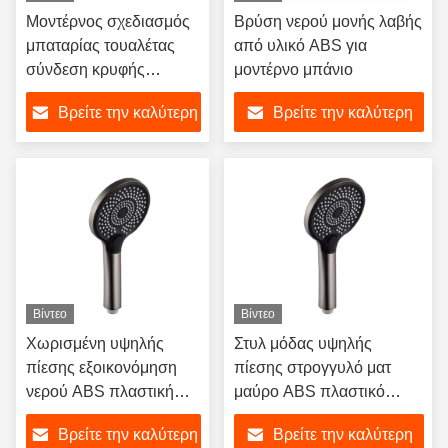
Μοντέρνος σχεδιασμός
Βρύση νερού μονής λαβής
μπαταρίας τουαλέτας
από υλικό ABS για
σύνδεση κρυφής
μοντέρνο μπάνιο
δεξαμενής νερού HDPE
Βρείτε την καλύτερη
Βρείτε την καλύτερη
γωνιακός σωλήνας
εξόδου
τιμή
τιμή
Βίντεο
Βίντεο
Χωρισμένη υψηλής
Στυλ μόδας υψηλής
πίεσης εξοικονόμηση
πίεσης στρογγυλό ματ
νερού ABS πλαστική
μαύρο ABS πλαστικό
επιφάνεια ντους για
ντους βροχής για μπάνιο
Βρείτε την καλύτερη
Βρείτε την καλύτερη
εξαρτήματα μπάνιου