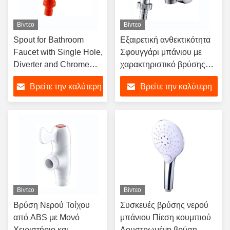
Βίντεο
Βίντεο
Spout for Bathroom
Εξαιρετική ανθεκτικότητα
Faucet with Single Hole,
Σφουγγάρι μπάνιου με
Diverter and Chrome
χαρακτηριστικό βρύσης
Finish, Water Tap
διαστρεβλωτή και χρωμική
Βρείτε την καλύτερη
Βρείτε την καλύτερη
επικάλυψη
τιμή
τιμή
Βίντεο
Βίντεο
Βρύση Νερού Τοίχου
Συσκευές βρύσης νερού
από ABS με Μονό
μπάνιου Πίεση κουμπιού
Χειριστήριο και
Λουστρωμένη βρύση