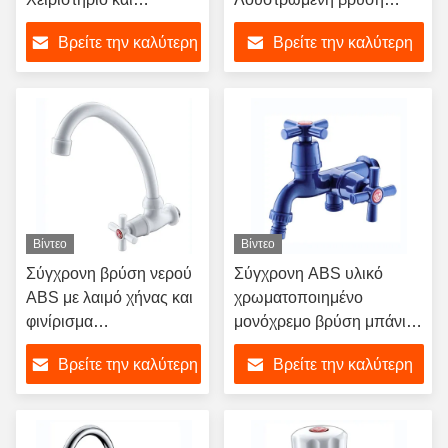
Εκτροπέα για Μπάνιο
νερού χρωμίου Κεφαλή
Βρείτε την καλύτερη
Βρείτε την καλύτερη
ντους
τιμή
τιμή
Βίντεο
Βίντεο
Σύγχρονη βρύση νερού
Σύγχρονη ABS υλικό
ABS με λαιμό χήνας και
χρωματοποιημένο
φινίρισμα
μονόχρεμο βρύση μπάνιου
επιχρωμιωμένης
με διαστρέφτη
Βρείτε την καλύτερη
Βρείτε την καλύτερη
επιφάνειας, μονό
χερούλι, πλαστική
τιμή
τιμή
βρύση επιτοίχιας
τοποθέτησης