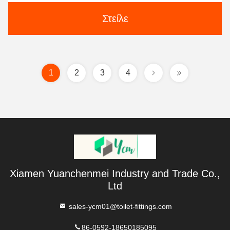
Στείλε
1
2
3
4
Xiamen Yuanchenmei Industry and Trade Co.,
Ltd
sales-ycm01@toilet-fittings.com
86-0592-18650185095