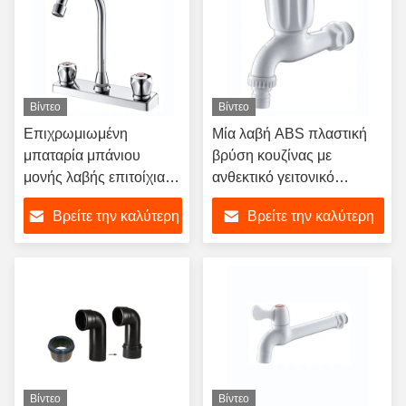
Βίντεο
Βίντεο
Επιχρωμιωμένη
Μία λαβή ABS πλαστική
μπαταρία μπάνιου
βρύση κουζίνας με
μονής λαβής επιτοίχιας
ανθεκτικό γειτονικό
για νιπτήρα
φυσίγγιο για γραφεία
Βρείτε την καλύτερη
Βρείτε την καλύτερη
τιμή
τιμή
Βίντεο
Βίντεο