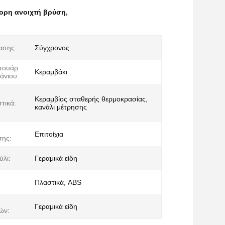
ορη ανοιχτή βρύση
,
ασης:
Σύγχρονος
σουάρ
Κεραμβάκι
άνιου:
Κεραμβίος σταθερής θερμοκρασίας,
τικά:
κανάλι μέτρησης
Επιτοίχια
σης:
ύλι:
Γεραμικά είδη
Πλαστικά, ABS
Γεραμικά είδη
ών: