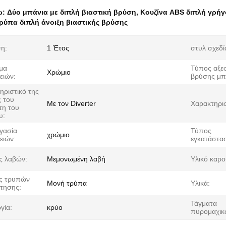
ω:
Δύο μπάνια με διπλή βιαστική βρύση
,
Κουζίνα ABS διπλή γρήγ
τρύπα διπλή άνοιξη βιαστικής βρύσης
η:
1 Έτος
στυλ σχεδί
σμα
Τύπος αξε
Χρώμιο
ειών:
βρύσης μπ
ηριστικό της
 του
Με τον Diverter
Χαρακτηρισ
τη του
υ:
γασία
Τύπος
χρώμιο
ειών:
εγκατάστα
ς λαβών:
Μεμονωμένη λαβή
Υλικό καρο
ς τρυπών
Μονή τρύπα
Υλικά:
τησης:
Τάγματα
γία:
κρύο
πυρομαχικ