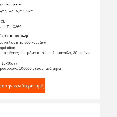
για το προϊόν
γής: Φουτζιάν, Κίνα
 CE
λου: F1-C260
ς και αποστολής
αγγελίας min: 500 κομμάτια
egotiation
επτομέρειες: 1 τεμάχιο από 1 πολυσακούλα, 30 τεμάχια
: 15-30day
ροσφοράς: 100000 σετ/σετ ανά μήνα
τε την καλύτερη τιμή