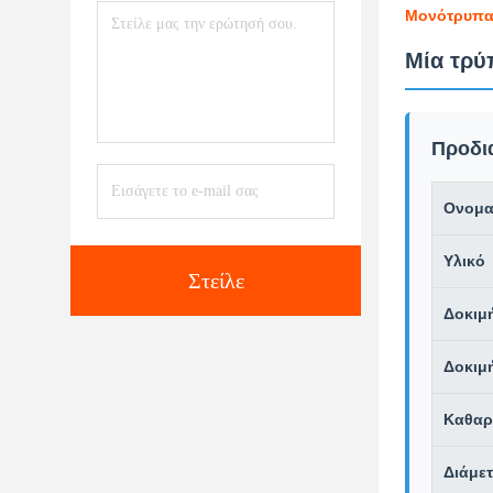
Μονότρυπα 
Μία τρύ
Προδι
Ονομα
Υλικό
Στείλε
Δοκιμ
Δοκιμ
Καθαρ
Διάμε