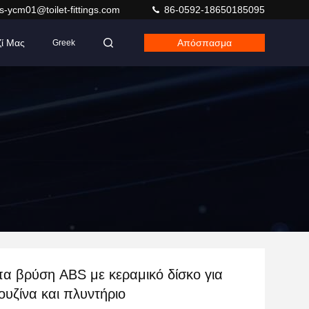
s-ycm01@toilet-fittings.com
86-0592-18650185095
ζί Μας
Απόσπασμα
Greek
α βρύση ABS με κεραμικό δίσκο για
ουζίνα και πλυντήριο