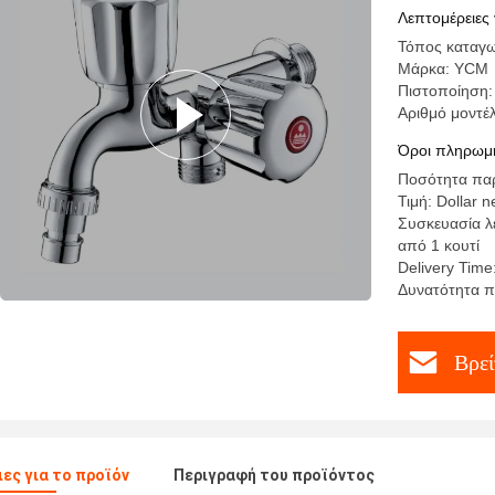
Λεπτομέρειες 
Τόπος καταγω
Μάρκα: YCM
Πιστοποίηση:
Αριθμό μοντέ
Όροι πληρωμή
Ποσότητα παρ
Τιμή: Dollar n
Συσκευασία λ
από 1 κουτί
Delivery Time
Δυνατότητα π
Βρεί
ες για το προϊόν
Περιγραφή του προϊόντος