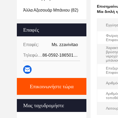
Επισημαίν
Άλλα Αξεσουάρ Μπάνιου
(82)
Μία διπλή 
Εγγύησ
Επαφές
Φινίρι
Επιφαν
Επαφές:
Ms. zzavivitao
Χαρακτ
βρύσης
Τηλεφώνημα:
86-0592-18650185095
νεροχύ
μπάνιο
Επεξερ
Επιφαν
Αριθμό
Επικοινωνήστε τώρα
Αριθμό
τοποθέ
Μας ταχυδρομήστε
Λειτουρ