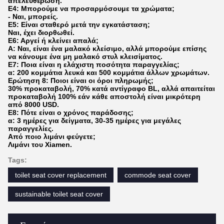
απελευθέρωση.
Ε4: Μπορούμε να προσαρμόσουμε τα χρώματα;
- Ναι, μπορείς.
Ε5: Είναι σταθερό μετά την εγκατάσταση;
Ναι, έχει διορθωθεί.
Ε6: Αργεί ή κλείνει απαλά;
Α: Ναι, είναι ένα μαλακό κλείσιμο, αλλά μπορούμε επίσης
να κάνουμε ένα μη μαλακό στυλ κλεισίματος.
Ε7: Ποια είναι η ελάχιστη ποσότητα παραγγελίας;
α: 200 κομμάτια λευκά και 500 κομμάτια άλλων χρωμάτων.
Ερώτηση 8: Ποιοι είναι οι όροι πληρωμής;
30% προκαταβολή, 70% κατά αντίγραφο BL, αλλά απαιτείται
προκαταβολή 100% εάν κάθε αποστολή είναι μικρότερη
από 8000 USD.
Ε8: Πότε είναι ο χρόνος παράδοσης;
α: 3 ημέρες για δείγματα, 30-35 ημέρες για μεγάλες
παραγγελίες.
Από ποιο λιμάνι φεύγετε;
Λιμάνι του Xiamen.
Tags:
toilet seat cover replacement
commode seat cover
sustainable toilet seat cover