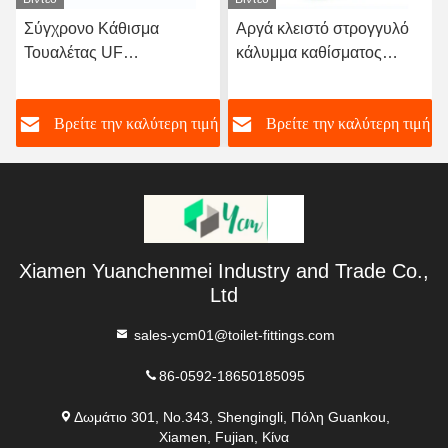
Σύγχρονο Κάθισμα
Αργά κλειστό στρογγυλό
Τουαλέτας UF
κάλυμμα καθίσματος
Πολυπροπυλενίου με
τουαλέτας με γρήγορη
Μαλακό Κλείσιμο και
απελευθέρωση και
ή
Βρείτε την καλύτερη τιμή
Βρείτε την καλύτερη τιμή
Γρήγορη Απελευθέρωση,
χάντζες από ανοξείδωτο
Βιώσιμο
χάλυβα
Xiamen Yuanchenmei Industry and Trade Co.,
Ltd
sales-ycm01@toilet-fittings.com
86-0592-18650185095
Δωμάτιο 301, No.343, Shengingli, Πόλη Guankou,
Xiamen, Fujian, Κίνα