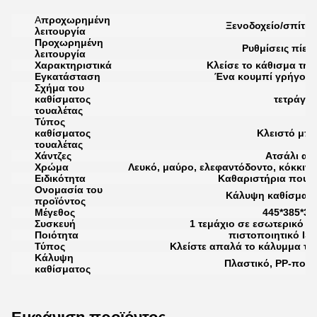
Α
προχωρημένη
Ξενοδοχείο/σπίτι/
λειτουργία
Προχωρημένη
Ρυθμίσεις πίεσ
λειτουργία
Χαρακτηριστικά
Κλείσε το κάθισμα της
Εγκατάσταση
Ένα κουμπί γρήγορη
Σχήμα του
καθίσματος
τετράγω
τουαλέτας
Τύπος
καθίσματος
Κλειστό μπ
τουαλέτας
Χάντζες
Ατσάλι ατ
Χρώμα
Λευκό, μαύρο, ελεφαντόδοντο, κόκκινο,
Ειδικότητα
Καθαριστήρια που κ
Ονομασία του
Κάλυψη καθίσματο
προϊόντος
Μέγεθος
445*385*3
Συσκευή
1 τεμάχιο σε εσωτερικό κ
Ποιότητα
πιστοποιητικό IS
Τύπος
Κλείστε απαλά το κάλυμμα το
Κάλυψη
Πλαστικό, PP-πολ
καθίσματος