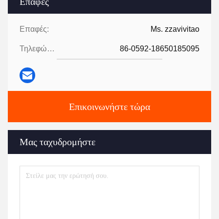
Επαφές
Επαφές:
Ms. zzavivitao
Τηλεφώνημα:
86-0592-18650185095
Επικοινωνήστε τώρα
Μας ταχυδρομήστε