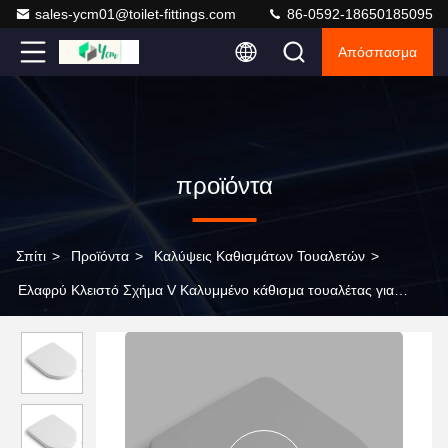
sales-ycm01@toilet-fittings.com
86-0592-18650185095
Απόσπασμα
προϊόντα
Σπίτι
>
Προϊόντα
>
Καλύψεις Καθισμάτων Τουαλετών
>
Ελαφρύ Κλειστό Σχήμα V Καλυμμένο κάθισμα τουαλέτας για
σύγχρονο σχεδιασμό και εύκολη εγκατάσταση μπάνιο