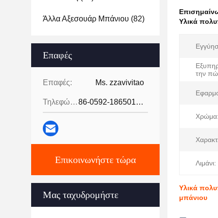
Επισημαίν
Άλλα Αξεσουάρ Μπάνιου
(82)
Υλικά πολυ
Εγγύησ
Επαφές
Εξυπηρ
την πώ
Επαφές:
Ms. zzavivitao
Εφαρμο
Τηλεφώνημα:
86-0592-18650185095
Χρώμα
Χαρακτ
Επικοινωνήστε τώρα
Λιμάνι:
Υλικά πολυ
Μας ταχυδρομήστε
μπάνιου