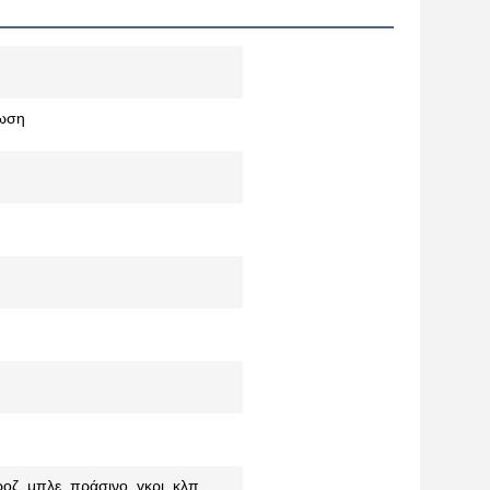
ωση
οζ, μπλε, πράσινο, γκρι, κλπ.