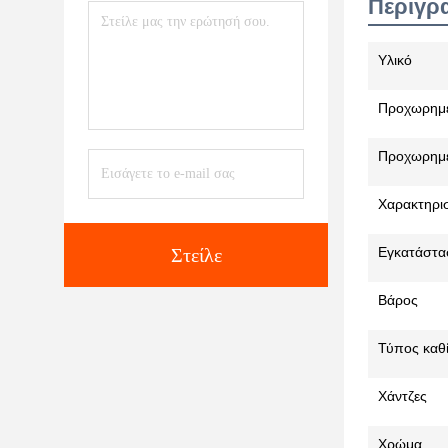
Περιγρ
Υλικό
Προχωρημέ
Προχωρημέ
Χαρακτηρισ
Στείλε
Εγκατάστα
Βάρος
Τύπος καθ
Χάντζες
Χρώμα