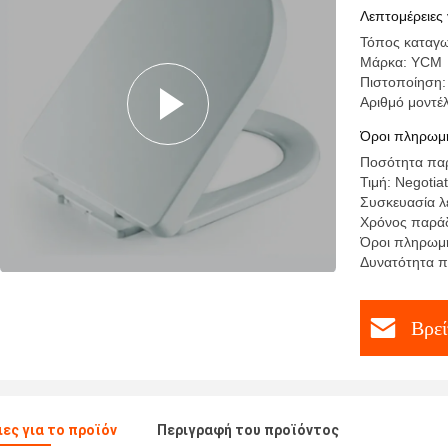
νεοσύγχρ
Λεπτομέρειες 
Τόπος καταγω
Μάρκα: YCM
Πιστοποίηση:
Αριθμό μοντέ
Όροι πληρωμή
Ποσότητα παρ
Τιμή: Negotia
Συσκευασία λ
Χρόνος παρά
Όροι πληρωμή
Δυνατότητα π
Βρεί
ες για το προϊόν
Περιγραφή του προϊόντος