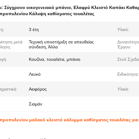
ω:
Σύγχρονο οικογενειακό μπάνιο
,
Ελαφρύ Κλειστό Καπάκι Καθα
προπυλενίου Κάλυψη καθίσματος τουαλέτας
η:
3 έτη
Υλικό:
έτηση μετά
Τεχνική υποστήριξη σε απευθείας
Δυνατότητ
ληση:
σύνδεση, Άλλα
Έργου:
γή:
Κουζίνα, τουαλέτα, μπάνιο
Στυλ Σχεδι
:
Λευκό
Ειδικότητα:
ηριστικά:
Αειφόρος
Υλικά:
Σιαμάν
προπυλενίου μαλακό κλειστό κάλυμμα καθίσματος τουαλέτας για 