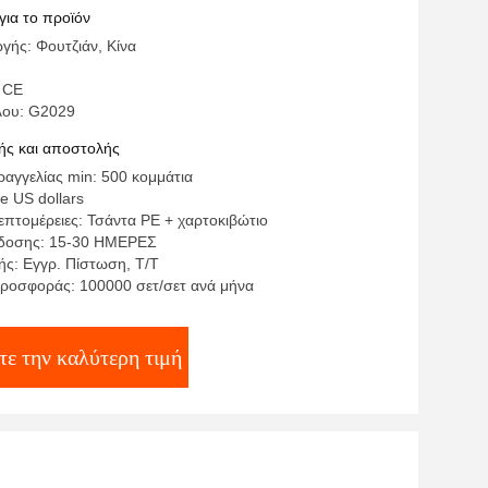
ονου οικογενειακού μπάνιου
για το προϊόν
γής: Φουτζιάν, Κίνα
 CE
λου: G2029
ς και αποστολής
αγγελίας min: 500 κομμάτια
te US dollars
επτομέρειες: Τσάντα PE + χαρτοκιβώτιο
δοσης: 15-30 ΗΜΕΡΕΣ
ς: Εγγρ. Πίστωση, T/T
ροσφοράς: 100000 σετ/σετ ανά μήνα
τε την καλύτερη τιμή