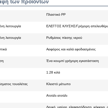
αφή των προϊόντων
Πλαστικό PP
νη λειτουργία
ΕΛΕΓΓΟΣ ΚΛΥΣΗΣ/Γρήγορη απελευθέρ
νη λειτουργία
Ρυθμίσεις πίεσης νερού
τικά
Αειφόρος και καλά εφοδιασμένος
ση
Ένα κουμπί γρήγορη εγκατάσταση
1.28 κιλά
ίσματος τουαλέτας
Κλειστό μέτωπο
Ατσάλι ατσάλι
Λευκό, μαύρο, ελεφαντόδοντο, κόκκινο, ρ