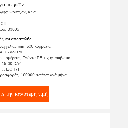
για το προϊόν
γής: Φουτζιάν, Κίνα
 CE
λου: Β3005
ς και αποστολής
αγγελίας min: 500 κομμάτια
te US dollars
επτομέρειες: Τσάντα PE + χαρτοκιβώτιο
: 15-30 DAY
ς: L/C,T/T
ροσφοράς: 100000 σετ/σετ ανά μήνα
τε την καλύτερη τιμή