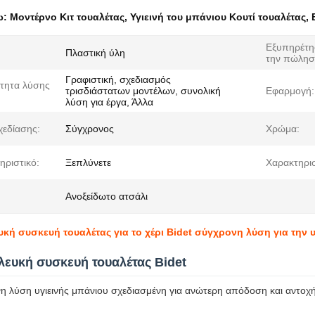
ω:
Μοντέρνο Κιτ τουαλέτας
,
Υγιεινή του μπάνιου Κουτί τουαλέτας
,
Εξυπηρέτη
Πλαστική ύλη
την πώλησ
Γραφιστική, σχεδιασμός
τητα λύσης
τρισδιάστατων μοντέλων, συνολική
Εφαρμογή:
λύση για έργα, Άλλα
χεδίασης:
Σύγχρονος
Χρώμα:
ηριστικό:
Ξεπλύνετε
Χαρακτηρισ
Ανοξείδωτο ατσάλι
κή συσκευή τουαλέτας για το χέρι Bidet σύγχρονη λύση για την υ
λευκή συσκευή τουαλέτας Bidet
η λύση υγιεινής μπάνιου σχεδιασμένη για ανώτερη απόδοση και αντοχή