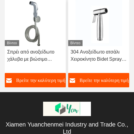
Βίντεο
Βίντεο
Σπρέι από ανοξείδωτο
304 Ανοξείδωτο ατσάλι
χάλυβα με βιώσιμο
Χειροκίνητο Bidet Sprayer
ξεπλύσιμο και σύγχρονο
με Δοκιμή Νερού Υψηλής
σχεδιασμό για χρήση στο
Πίεσης και 5ετή Εγγύηση
ή
Βρείτε την καλύτερη τιμή
Βρείτε την καλύτερη τιμή
μπάνιο
Xiamen Yuanchenmei Industry and Trade Co.,
Ltd