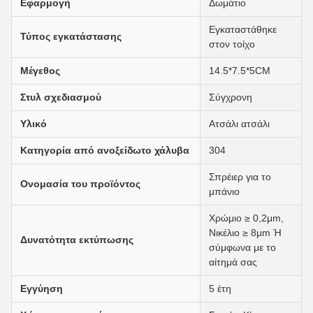
Εφαρμογή
Δωμάτιο
Εγκαταστάθηκε
Τύπος εγκατάστασης
στον τοίχο
Μέγεθος
14.5*7.5*5CM
Στυλ σχεδιασμού
Σύγχρονη
Υλικό
Ατσάλι ατσάλι
Κατηγορία από ανοξείδωτο χάλυβα
304
Σπρέιερ για το
Ονομασία του προϊόντος
μπάνιο
Χρώμιο ≥ 0,2μm,
Νικέλιο ≥ 8μm Ή
Δυνατότητα εκτύπωσης
σύμφωνα με το
αίτημά σας
Εγγύηση
5 έτη