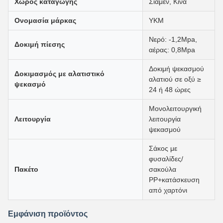
Χώρος καταγωγής
Σιαμέν, Κίνα
Ονομασία μάρκας
ΥΚΜ
Νερό: -1,2Mpa,
Δοκιμή πίεσης
αέρας: 0,8Mpa
Δοκιμή ψεκασμού
Δοκιμασμός με αλατιστικό
αλατιού σε οξύ ≥
ψεκασμό
24 ή 48 ώρες
Μονολειτουργική
Λειτουργία
λειτουργία
ψεκασμού
Σάκος με
φυσαλίδες/
Πακέτο
σακούλα
PP+κατάσκευση
από χαρτόνι
Εμφάνιση προϊόντος