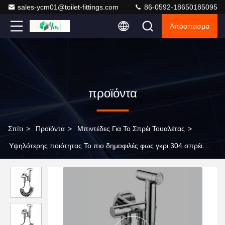
sales-ycm01@toilet-fittings.com
86-0592-18650185095
Απόσπασμα
προϊόντα
Σπίτι
>
Προϊόντα
>
Μπιντέδες Για Το Σπρέι Τουαλέτας
>
Υψηλότερης ποιότητας Το πιο δημοφιλές φως γκρι 304 σπρέι
τουαλέτας