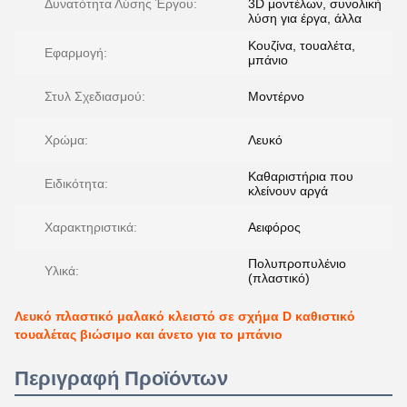
Δυνατότητα Λύσης Έργου:
3D μοντέλων, συνολική
λύση για έργα, άλλα
Κουζίνα, τουαλέτα,
Εφαρμογή:
μπάνιο
Στυλ Σχεδιασμού:
Μοντέρνο
Χρώμα:
Λευκό
Καθαριστήρια που
Ειδικότητα:
κλείνουν αργά
Χαρακτηριστικά:
Αειφόρος
Πολυπροπυλένιο
Υλικά:
(πλαστικό)
Λευκό πλαστικό μαλακό κλειστό σε σχήμα D καθιστικό
τουαλέτας βιώσιμο και άνετο για το μπάνιο
Περιγραφή Προϊόντων