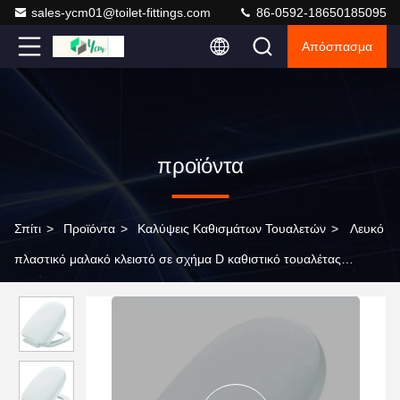
sales-ycm01@toilet-fittings.com
86-0592-18650185095
Απόσπασμα
προϊόντα
Σπίτι
>
Προϊόντα
>
Καλύψεις Καθισμάτων Τουαλετών
>
Λευκό
πλαστικό μαλακό κλειστό σε σχήμα D καθιστικό τουαλέτας
βιώσιμο και άνετο για το μπάνιο