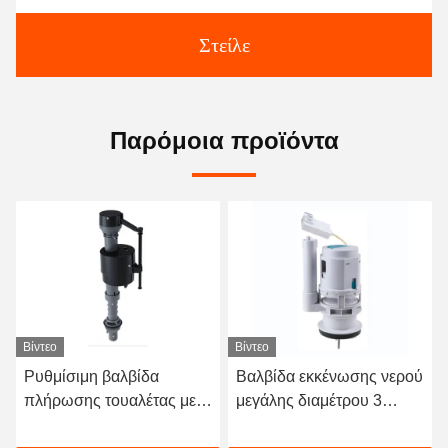
Στείλε
Παρόμοια προϊόντα
Βίντεο
Βίντεο
Ρυθμίσιμη βαλβίδα
Βαλβίδα εκκένωσης νερού
πλήρωσης τουαλέτας με
μεγάλης διαμέτρου 3
πίεση νερού 0,3 Bar-16bar
ιντσών με ενσωματωμένο