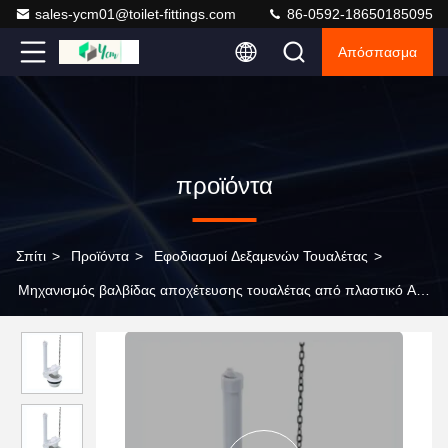
sales-ycm01@toilet-fittings.com
86-0592-18650185095
Απόσπασμα
προϊόντα
Σπίτι
>
Προϊόντα
>
Εφοδιασμοί Δεξαμενών Τουαλέτας
>
Μηχανισμός βαλβίδας αποχέτευσης τουαλέτας από πλαστικό ABS
με ρυθμιζόμενο σωλήνα υπερχείλισης και μεμονωμένο
αποχέτευση