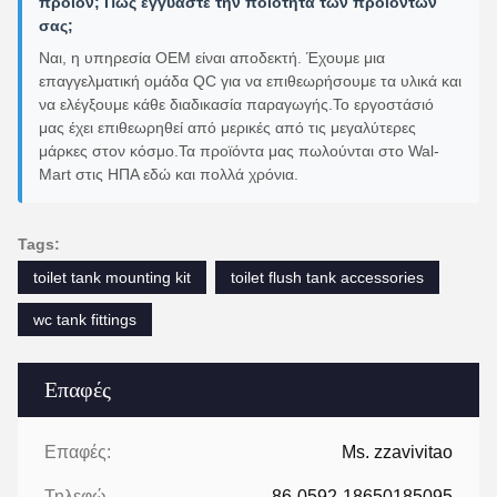
προϊόν; Πώς εγγυάστε την ποιότητα των προϊόντων
σας;
Ναι, η υπηρεσία OEM είναι αποδεκτή. Έχουμε μια
επαγγελματική ομάδα QC για να επιθεωρήσουμε τα υλικά και
να ελέγξουμε κάθε διαδικασία παραγωγής.Το εργοστάσιό
μας έχει επιθεωρηθεί από μερικές από τις μεγαλύτερες
μάρκες στον κόσμο.Τα προϊόντα μας πωλούνται στο Wal-
Mart στις ΗΠΑ εδώ και πολλά χρόνια.
Tags:
toilet tank mounting kit
toilet flush tank accessories
wc tank fittings
Επαφές
Επαφές:
Ms. zzavivitao
Τηλεφώνημα:
86-0592-18650185095