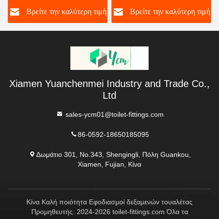
για τουαλέτες
έλεγχο ABS+POM
ή
Βρείτε την καλύτερη τιμή
Βρείτε την καλύτερη τιμή
αμερικανικού τύπου
Εξαρτήματα δεξαμενής
τουαλέτας
Xiamen Yuanchenmei Industry and Trade Co.,
Ltd
sales-ycm01@toilet-fittings.com
86-0592-18650185095
Δωμάτιο 301, No.343, Shengingli, Πόλη Guankou,
Xiamen, Fujian, Κίνα
Κίνα Καλή ποιότητα Εφοδιασμοί δεξαμενών τουαλέτας
Προμηθευτής. 2024-2026 toilet-fittings.com Όλα τα