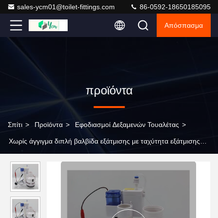
sales-ycm01@toilet-fittings.com
86-0592-18650185095
Απόσπασμα
προϊόντα
Σπίτι
>
Προϊόντα
>
Εφοδιασμοί Δεξαμενών Τουαλέτας
>
Χωρίς άγγιγμα διπλή βαλβίδα εξάτμισης με ταχύτητα εξάτμισης
2,6L/s, διάρκεια ζωής 200.000 κύκλων και αμφίδρομη εξάτμιση για
χειροκίνητη λειτουργία