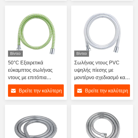
τιμή
τιμή
Βίντεο
Βίντεο
50°C Εξαιρετικά
Σωλήνας ντους PVC
εύκαμπτος σωλήνας
υψηλής πίεσης με
ντους με επιτόπια
μοντέρνο σχεδιασμό και
επιθεώρηση και
ασημένια πλέξη για
Βρείτε την καλύτερη
Βρείτε την καλύτερη
αντικατάσταση
μπάνιο
προσαρμοσμένου
τιμή
τιμή
μήκους