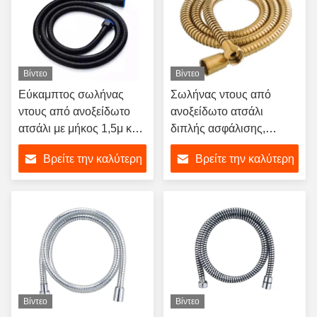
Βίντεο
Βίντεο
Εύκαμπτος σωλήνας
Σωλήνας ντους από
ντους από ανοξείδωτο
ανοξείδωτο ατσάλι
ατσάλι με μήκος 1,5μ και
διπλής ασφάλισης,
εσωτερικό σωλήνα
βουρτσισμένο χρυσό, για
Βρείτε την καλύτερη
Βρείτε την καλύτερη
EPDM για μοντέρνο
πολυτελή μοντέρνα
σχεδιασμό μπάνιου
μπάνια
τιμή
τιμή
Βίντεο
Βίντεο