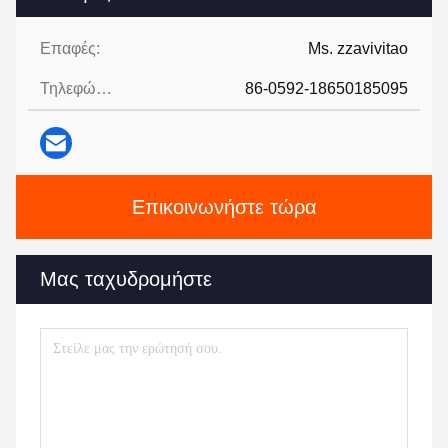
Επαφές:
Ms. zzavivitao
Τηλεφώνημα:
86-0592-18650185095
Επικοινωνήστε τώρα
Μας ταχυδρομήστε