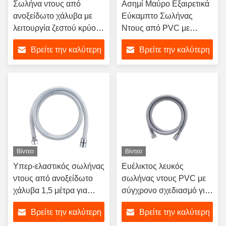
Σωλήνα ντους από
Ασημί Μαύρο Εξαιρετικά
ανοξείδωτο χάλυβα με
Εύκαμπτο Σωλήνας
λειτουργία ζεστού κρύου
Ντους από PVC με
νερού και σύγχρονο
Προσαρμοσμένο Μήκος
Βρείτε την καλύτερη
Βρείτε την καλύτερη
σχεδιασμό για χρήση
και Ορειχάλκινες
μπάνιου και μπιντέ
Εισαγωγές
τιμή
τιμή
Βίντεο
Βίντεο
Υπερ-ελαστικός σωλήνας
Ευέλικτος λευκός
ντους από ανοξείδωτο
σωλήνας ντους PVC με
χάλυβα 1,5 μέτρα για
σύγχρονο σχεδιασμό για
σύγχρονο σχεδιασμό
εξαρτήματα μπάνιου με
Βρείτε την καλύτερη
Βρείτε την καλύτερη
μπάνιου
ζεστό και κρύο νερό