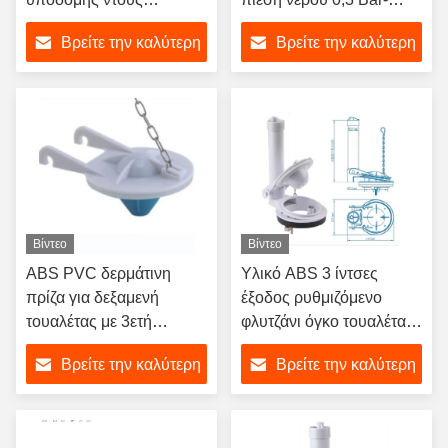
Αντικατάσταση για τα
16bar για τουαλέτες
Βρείτε την καλύτερη
Βρείτε την καλύτερη
σύγχρονα αξεσουάρ του
αμερικανικού τύπου
μπάνιου
τιμή
τιμή
Βίντεο
Βίντεο
ABS PVC δερμάτινη
Υλικό ABS 3 ίντσες
πρίζα για δεξαμενή
έξοδος ρυθμιζόμενο
τουαλέτας με 3ετή
φλυτζάνι όγκο τουαλέτα
εγγύηση και
φλυτζάνι βαλβίδα για
Βρείτε την καλύτερη
Βρείτε την καλύτερη
προσαρμόσιμο χρώμα
ξενοδοχείο και μπάνιο
τιμή
τιμή