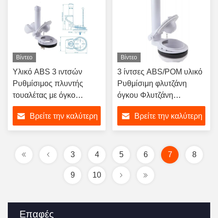
Βίντεο
Βίντεο
Υλικό ABS 3 ιντσών
3 ίντσες ABS/POM υλικό
Ρυθμίσιμος πλυντής
Ρυθμίσιμη φλυτζάνη
τουαλέτας με όγκο
όγκου Φλυτζάνη
πλυντή για ξενοδοχεία
τουαλέτας με ενιαίο
Βρείτε την καλύτερη
Βρείτε την καλύτερη
και τουαλέτες
φλυτζάνη και
πιστοποίηση CE UPC
τιμή
τιμή
CUPC
3
4
5
6
7
8
9
10
Επαφές