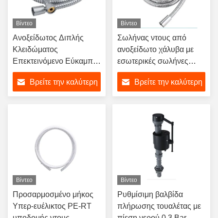
Βίντεο
Βίντεο
Ανοξείδωτος Διπλής
Σωλήνας ντους από
Κλειδώματος
ανοξείδωτο χάλυβα με
Επεκτεινόμενο Εύκαμπτο
εσωτερικές σωλήνες
Σπιράλ Ντους για
EPDM/PVC - 1,5 μέτρα
Βρείτε την καλύτερη
Βρείτε την καλύτερη
Αντικατάσταση Μπάνιου
ευέλικτος σωλήνας ντους
μπάνιου
τιμή
τιμή
Βίντεο
Βίντεο
Προσαρμοσμένο μήκος
Ρυθμίσιμη βαλβίδα
Υπερ-ευέλικτος PE-RT
πλήρωσης τουαλέτας με
υποδομής ντους
πίεση νερού 0,3 Bar-