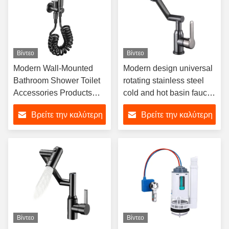
Βίντεο
Βίντεο
Modern Wall-Mounted
Modern design universal
Bathroom Shower Toilet
rotating stainless steel
Accessories Products
cold and hot basin faucet
Bathroom Toilet
ceramic valve core
Βρείτε την καλύτερη
Βρείτε την καλύτερη
Companion Flusher
bathroom mixer faucet
τιμή
τιμή
Βίντεο
Βίντεο