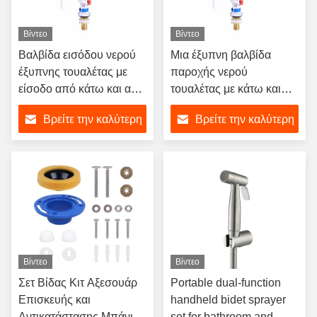
Βίντεο
Βίντεο
Βαλβίδα εισόδου νερού
Μια έξυπνη βαλβίδα
έξυπνης τουαλέτας με
παροχής νερού
είσοδο από κάτω και από
τουαλέτας με κάτω και
το πλάι, κατάλληλη για τις
πλευρική είσοδο
Βρείτε την καλύτερη
Βρείτε την καλύτερη
αγορές του Ηνωμένου
Βασιλείου και της
τιμή
τιμή
Ευρώπης.
Βίντεο
Βίντεο
Σετ Βίδας Κιτ Αξεσουάρ
Portable dual-function
Επισκευής και
handheld bidet sprayer
Αντικατάστασης Μπάνιου
set for bathroom and