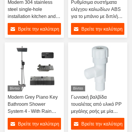
Modern 304 stainless
Ρυθμίσιμα συστήματα
steel single-hole
ελέγχου καλωδίων ABS
installation kitchen and
για το μπάνιο με διπλή
bathroom faucet, cold
βαλβίδα τουαλέτας
Βρείτε την καλύτερη
Βρείτε την καλύτερη
and hot dual-purpose
ceramic basin faucet,
τιμή
τιμή
electric faucet
Βίντεο
Βίντεο
Modern Grey Piano Key
Γωνιακή βαλβίδα
Bathroom Shower
τουαλέτας από υλικό PP
System 4 - With Rain
μεγάλης ροής με μία
Shower And Massage
είσοδο και δύο εξόδους
Βρείτε την καλύτερη
Βρείτε την καλύτερη
Spray Modes Function
για μίκτη ζεστού και