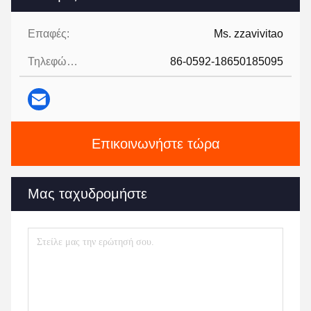
Επαφές:
Ms. zzavivitao
Τηλεφώνημα:
86-0592-18650185095
Επικοινωνήστε τώρα
Μας ταχυδρομήστε