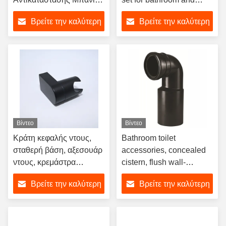
με Φλάντζα για Τουαλέτα
toilet use
Βρείτε την καλύτερη
Βρείτε την καλύτερη
με Κερί,
Αντιμπλοκαρίσματος
τιμή
τιμή
Φρένων 3 ιντσών
Βίντεο
Βίντεο
Κράτη κεφαλής ντους,
Bathroom toilet
σταθερή βάση, αξεσουάρ
accessories, concealed
ντους, κρεμάστρα
cistern, flush wall-
κεφαλής ντους,
mounted sewage pipe,
Βρείτε την καλύτερη
Βρείτε την καλύτερη
ρυθμιζόμενο
toilet bend pipe, inlet
pipe
τιμή
τιμή