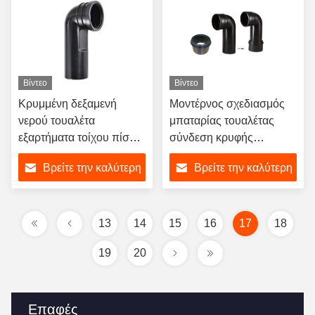
Βίντεο
Βίντεο
Κρυμμένη δεξαμενή
Μοντέρνος σχεδιασμός
νερού τουαλέτα
μπαταρίας τουαλέτας
εξαρτήματα τοίχου πίσω
σύνδεση κρυφής
τοίχος τουαλέτα λούσιμο
δεξαμενής νερού HDPE
Βρείτε την καλύτερη
Βρείτε την καλύτερη
σωλήνα νερού είσοδος
γωνιακός σωλήνας
σωλήνα αποχέτευση
εξόδου
τιμή
τιμή
ευθεία σωλήνα σωλήνα
υπονόμων
13
14
15
16
17
18
19
20
Επαφές