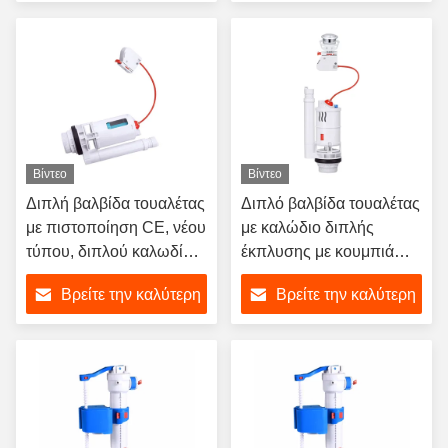
κρύου νερού
τιμή
τιμή
Βίντεο
Βίντεο
Διπλή βαλβίδα τουαλέτας
Διπλό βαλβίδα τουαλέτας
με πιστοποίηση CE, νέου
με καλώδιο διπλής
τύπου, διπλού καλωδίου,
έκπλυσης με κουμπιά
ABS πλαστικό, χρήση σε
πάνω και στο πλάι,
Βρείτε την καλύτερη
Βρείτε την καλύτερη
μπάνιο, για ουρητήρια
κατασκευασμένη από
υλικό ABS, για κιτ
τιμή
τιμή
αντικατάστασης
δεξαμενής μπάνιου.