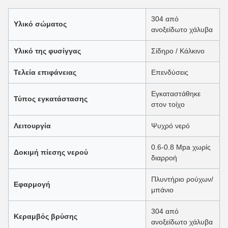
304 από
Υλικό σώματος
ανοξείδωτο χάλυβα
Υλικό της φυσίγγας
Σίδηρο / Κάλκινο
Τελεία επιφάνειας
Επενδύσεις
Εγκαταστάθηκε
Τύπος εγκατάστασης
στον τοίχο
Λειτουργία
Ψυχρό νερό
0.6-0.8 Mpa χωρίς
Δοκιμή πίεσης νερού
διαρροή
Πλυντήριο ρούχων/
Εφαρμογή
μπάνιο
304 από
Κεραμβός βρύσης
ανοξείδωτο χάλυβα