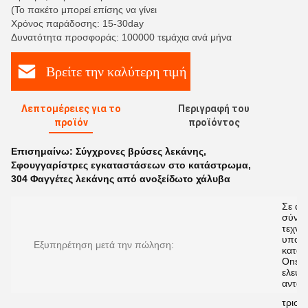
(Το πακέτο μπορεί επίσης να γίνει
Χρόνος παράδοσης: 15-30day
Δυνατότητα προσφοράς: 100000 τεμάχια ανά μήνα
Βρείτε την καλύτερη τιμή
Λεπτομέρειες για το
Περιγραφή του
προϊόν
προϊόντος
Επισημαίνω:
Σύγχρονες βρύσες λεκάνης
,
Σφουγγαρίστρες εγκαταστάσεων στο κατάστρωμα
,
304 Φαγγέτες λεκάνης από ανοξείδωτο χάλυβα
Σε απ
σύνδ
τεχνικ
υποστ
Εξυπηρέτηση μετά την πώληση:
κατάρ
Onsit
ελεύθ
ανταλ
τρισδ