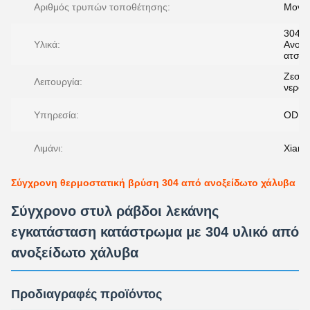
Αριθμός τρυπών τοποθέτησης:
Μονή
304
Υλικά:
Ανοξε
ατσάλ
Ζεστό
Λειτουργία:
νερό
Υπηρεσία:
ODM
Λιμάνι:
Xiam
Σύγχρονη θερμοστατική βρύση 304 από ανοξείδωτο χάλυβα
Σύγχρονο στυλ ράβδοι λεκάνης
εγκατάσταση κατάστρωμα με 304 υλικό από
ανοξείδωτο χάλυβα
Προδιαγραφές προϊόντος