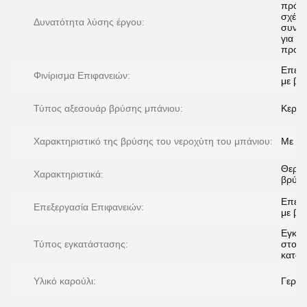
πρότ
σχέδι
Δυνατότητα λύσης έργου:
συνολ
για τα
προγ
Επεξε
Φινίρισμα Επιφανειών:
με βο
Τύπος αξεσουάρ βρύσης μπάνιου:
Κεραμ
Χαρακτηριστικό της βρύσης του νεροχύτη του μπάνιου:
Με το
Θερμο
Χαρακτηριστικά:
βρύσ
Επεξε
Επεξεργασία Επιφανειών:
με βο
Εγκα
Τύπος εγκατάστασης:
στο
κατά
Υλικό καρούλι:
Γεραμ