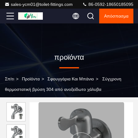
sales-ycm01@toilet-fittings.com
86-0592-18650185095
Απόσπασμα
προϊόντα
Σπίτι
>
Προϊόντα
>
Σφουγγάρια Και Μπάνιο
>
Σύγχρονη
θερμοστατική βρύση 304 από ανοξείδωτο χάλυβα