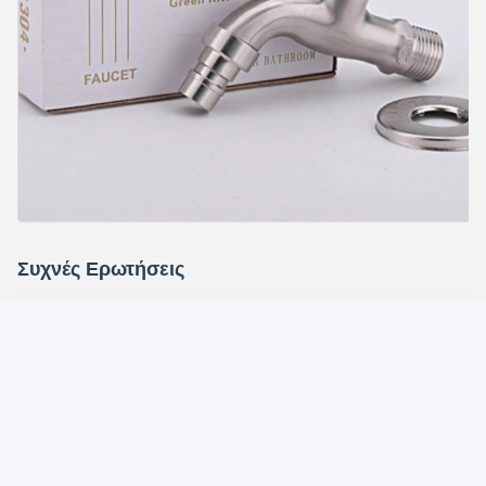
Συχνές Ερωτήσεις
Ε: Είστε εργοστάσιο ή εμπορική εταιρεία;
Α: Είμαστε εργοστάσιο, μπορούμε να εγγυηθούμε ότι η τιμή μας
είναι από πρώτο χέρι, πολύ φθηνή και ανταγωνιστική.
Ε: Πώς λειτουργεί το εργοστάσιό σας όσον αφορά τον
έλεγχο ποιότητας;
Α: Όλα τα προϊόντα θα ελέγχονται 100% πριν από την αποστολή.