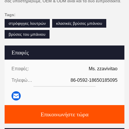
σας υποστηρίξουμε, OEM & ODM είναι και τα δύο ευπρόσδεκτα.
Tags:
στρόφιγγες λουτρών
κλασικές βρύσες μπάνιου
βρύσες του μπάνιου
Επαφές
Επαφές:
Ms. zzavivitao
Τηλεφώνημα:
86-0592-18650185095
Επικοινωνήστε τώρα