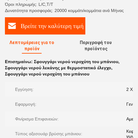
Όροι πληρωμής: L/C,T/T
Δυνατότητα προσφοράς: 20000 κομμάτι/κομμάτια ανά Μήνας
Βρείτε την καλύτερη τιμή
Λεπτομέρειες για το
Περιγραφή του
προϊόν
προϊόντος
Επισημαίνω:
Σφουγγάρι νερού νεροχύτη του μπάνιου
,
Σφουγγάρι νερού λεκάνης με θερμοστατικό έλεγχο
,
Σφουγγάρι νερού νεροχύτη του μπάνιου
Εγγύηση:
2 Χρό
Εφαρμογή:
Γενικ
Φινίρισμα Επιφανειών:
Αμεμ
Κεφάλ
Τύπος αξεσουάρ βρύσης μπάνιου:
γωνία