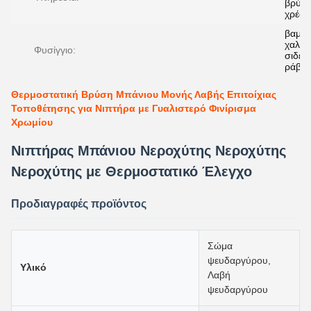
βρύσε
χρέω
βαμβά
χαλκό
Φυσίγγιο:
σιδερ
ράβδ
Θερμοστατική Βρύση Μπάνιου Μονής Λαβής Επιτοίχιας
Τοποθέτησης για Νιπτήρα με Γυαλιστερό Φινίρισμα
Χρωμίου
Νιπτήρας Μπάνιου Νεροχύτης Νεροχύτης
Νεροχύτης με Θερμοστατικό Έλεγχο
Προδιαγραφές προϊόντος
Σώμα
ψευδαργύρου,
Υλικό
Λαβή
ψευδαργύρου