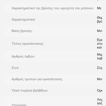
Χαρακτηριστικό της βρύσης του νεροχύτη του μπάνιου:
Με το
Θερμο
Χαρακτηριστικό:
βρύσ
Βάση βρύσης:
Μονή
Εγκατ
Τύπος εγκατάστασης:
στο
κατά
Μεμο
Αριθμός λαβών:
λαβή
Στυλ:
Σύγχ
Αριθμός τρυπών για εγκατάσταση:
Μονή
Υλικό πυρήνα βαλβίδων:
Ορείχ
Λογό
λέιζερ
Υπηρεσία: