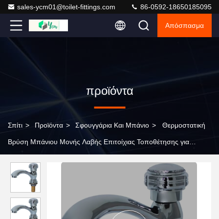
sales-ycm01@toilet-fittings.com
86-0592-18650185095
Απόσπασμα
προϊόντα
Σπίτι
>
Προϊόντα
>
Σφουγγάρια Και Μπάνιο
>
Θερμοστατική
Βρύση Μπάνιου Μονής Λαβής Επιτοίχιας Τοποθέτησης για
Νιπτήρα με Γυαλιστερό Φινίρισμα Χρωμίου