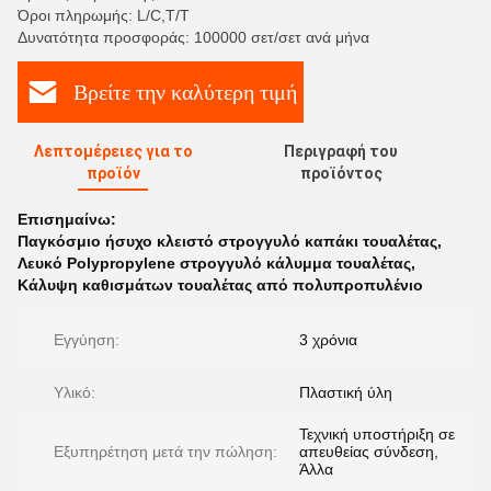
Όροι πληρωμής: L/C,T/T
Δυνατότητα προσφοράς: 100000 σετ/σετ ανά μήνα
Βρείτε την καλύτερη τιμή
Λεπτομέρειες για το
Περιγραφή του
προϊόν
προϊόντος
Επισημαίνω:
Παγκόσμιο ήσυχο κλειστό στρογγυλό καπάκι τουαλέτας
,
Λευκό Polypropylene στρογγυλό κάλυμμα τουαλέτας
,
Κάλυψη καθισμάτων τουαλέτας από πολυπροπυλένιο
Εγγύηση:
3 χρόνια
Υλικό:
Πλαστική ύλη
Τεχνική υποστήριξη σε
Εξυπηρέτηση μετά την πώληση:
απευθείας σύνδεση,
Άλλα