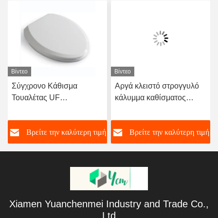
Βίντεο
Βίντεο
Σύγχρονο Κάθισμα
Αργά κλειστό στρογγυλό
Τουαλέτας UF
κάλυμμα καθίσματος
Πολυπροπυλενίου με
τουαλέτας με γρήγορη
Μαλακό Κλείσιμο και
απελευθέρωση και
ή
Βρείτε την καλύτερη τιμή
Βρείτε την καλύτερη τιμή
Γρήγορη Απελευθέρωση,
χάντζες από ανοξείδωτο
Βιώσιμο
χάλυβα
Xiamen Yuanchenmei Industry and Trade Co.,
Ltd