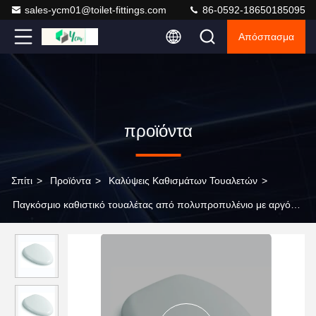
sales-ycm01@toilet-fittings.com
86-0592-18650185095
Απόσπασμα
προϊόντα
Σπίτι
>
Προϊόντα
>
Καλύψεις Καθισμάτων Τουαλετών
>
Παγκόσμιο καθιστικό τουαλέτας από πολυπροπυλένιο με αργό
κλείσιμο με αντελίσθητους προφυλακτήρες και σύγχρονο
σχεδιασμό