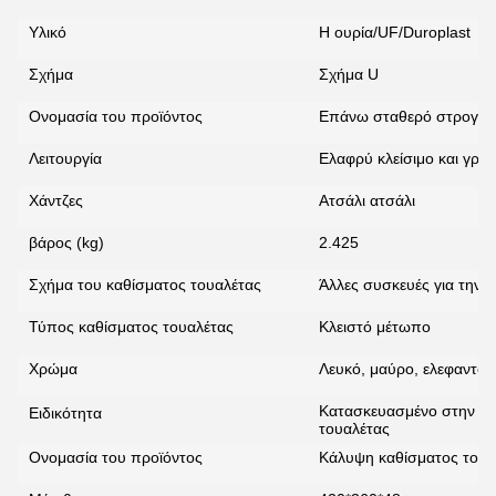
Υλικό
Η ουρία/UF/Duroplast
Σχήμα
Σχήμα U
Ονομασία του προϊόντος
Επάνω σταθερό στρογγυλ
Λειτουργία
Ελαφρύ κλείσιμο και γρ
Χάντζες
Ατσάλι ατσάλι
βάρος (kg)
2.425
Σχήμα του καθίσματος τουαλέτας
Άλλες συσκευές για την 
Τύπος καθίσματος τουαλέτας
Κλειστό μέτωπο
Χρώμα
Λευκό, μαύρο, ελεφαντόδο
Κατασκευασμένο στην Κί
Ειδικότητα
τουαλέτας
Ονομασία του προϊόντος
Κάλυψη καθίσματος τουα