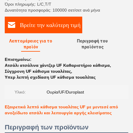
Όροι πληρωμής: L/C,T/T
Δυνατότητα προσφοράς: 100000 σετ/σετ ανά μήνα
Βρείτε την καλύτερη τιμή
Λεπτομέρειες για το
Περιγραφή του
προϊόν
προϊόντος
Επισημαίνω:
Ατσάλι ατσάλινα χάντζερ UF Καθαριστήριο κάθισμα
,
Σύγχρονη UF κάθισμα τουαλέτας
,
Υπερ λεπτή σχεδίαση UF κάθισμα τουαλέτας
Υλικό:
Ουρία/UF/Duroplast
Εξαιρετικά λεπτό κάθισμα τουαλέτας UF με μεντεσέ από
ανοξείδωτο ατσάλι και λειτουργία αργής κλεισίματος
Περιγραφή των προϊόντων