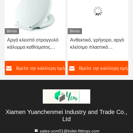
Βίντεο
Βίντεο
Αργά κλειστό στρογγυλό
Ανθεκτικό, γρήγορο, αργό
κάλυμμα καθίσματος
κλείσιμο πλαστικό
τουαλέτας με γρήγορη
κάλυμμα τουαλέτας με
απελευθέρωση και
μοντέρνο σχεδιασμό
ή
Βρείτε την καλύτερη τιμή
Βρείτε την καλύτερη τιμή
χάντζες από ανοξείδωτο
χάλυβα
Xiamen Yuanchenmei Industry and Trade Co.,
Ltd
sales-ycm01@toilet-fittings.com