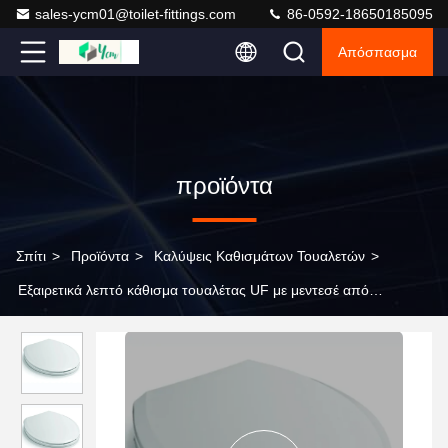
sales-ycm01@toilet-fittings.com
86-0592-18650185095
Απόσπασμα
προϊόντα
Σπίτι
>
Προϊόντα
>
Καλύψεις Καθισμάτων Τουαλετών
>
Εξαιρετικά λεπτό κάθισμα τουαλέτας UF με μεντεσέ από
ανοξείδωτο ατσάλι και λειτουργία αργής κλεισίματος