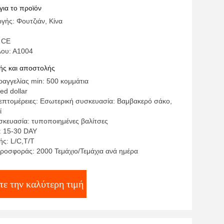
για το προϊόν
γής: Φουτζιάν, Κίνα
 CE
λου: Α1004
ς και αποστολής
αγγελίας min: 500 κομμάτια
ed dollar
επτομέρειες: Εσωτερική συσκευασία: Βαμβακερό σάκο,
ί
σκευασία: τυποποιημένες βαλίτσες
: 15-30 DAY
ς: L/C,T/T
ροσφοράς: 2000 Τεμάχιο/Τεμάχια ανά ημέρα
τε την καλύτερη τιμή