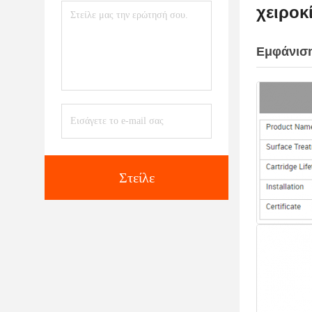
χειροκ
Εμφάνιση
Στείλε