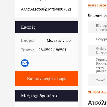
Λεπτομέρει
Άλλα Αξεσουάρ Μπάνιου
(82)
Επισημαίν
Εξυπηρ
Επαφές
την πώ
Εφαρμο
Επαφές:
Ms. zzavivitao
Φινίρι
Τηλεφώνημα:
86-0592-18650185095
Επιφαν
Χαρακτ
βρύσης
νεροχύ
μπάνιο
Επικοινωνήστε τώρα
Υλικό:
SUS304 Ανο
Μας ταχυδρομήστε
Ατσάλι