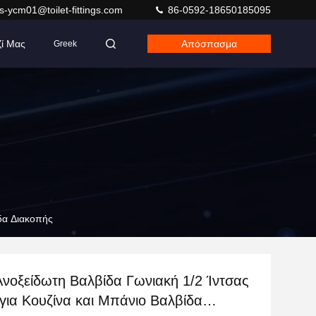
s-ycm01@toilet-fittings.com
86-0592-18650185095
ζί Μας
Απόσπασμα
Greek
ίδα Διακοπής
νοξείδωτη Βαλβίδα Γωνιακή 1/2 Ίντσας
 για Κουζίνα και Μπάνιο Βαλβίδα