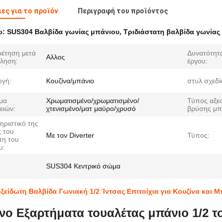
ες για το προϊόν
Περιγραφή του προϊόντος
ω:
SUS304 Βαλβίδα γωνίας μπάνιου
,
Τριδιάστατη βαλβίδα γωνίας
έτηση μετά
Δυνατότητ
Αλλος
ληση:
έργου:
γή:
Κουζίνα/μπάνιο
στυλ σχεδί
σμα
Χρωματισμένο/χρωματισμένο/
Τύπος αξε
ειών:
χτενισμένο/ματ μαύρο/χρυσό
βρύσης μπ
ηριστικό της
 του
Με τον Diverter
Τύπος:
τη του
υ:
SUS304 Κεντρικό σώμα
ξείδωτη Βαλβίδα Γωνιακή 1/2 Ίντσας Επιτοίχια για Κουζίνα και 
νο Εξαρτήματα τουαλέτας μπάνιο 1/2 τ