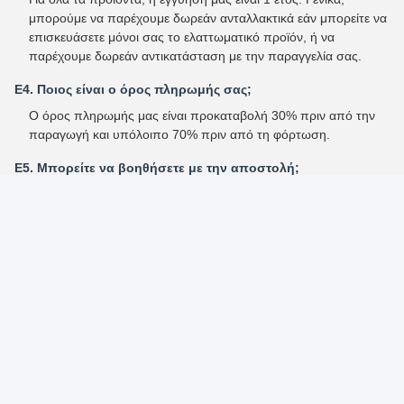
μπορούμε να παρέχουμε δωρεάν ανταλλακτικά εάν μπορείτε να
επισκευάσετε μόνοι σας το ελαττωματικό προϊόν, ή να
παρέχουμε δωρεάν αντικατάσταση με την παραγγελία σας.
Ε4. Ποιος είναι ο όρος πληρωμής σας;
Ο όρος πληρωμής μας είναι προκαταβολή 30% πριν από την
παραγωγή και υπόλοιπο 70% πριν από τη φόρτωση.
Ε5. Μπορείτε να βοηθήσετε με την αποστολή;
Ναι, μπορούμε να παρέχουμε πληροφορίες για τον μεταφορέα
ή να χειριστούμε την αποστολή για εσάς. Βρισκόμαστε στο
λιμάνι της Xiamen, καθιστώντας πολύ βολικό να στέλνουμε
αγαθά δια θαλάσσης, αέρος ή express για μικρότερες
παραγγελίες. Πιστεύουμε ότι μπορούμε να βρούμε
ανταγωνιστικές τιμές.
Tags:
Εξαρτήματα λουτρών
εξαρτήματα λουτρών καθορισμένα