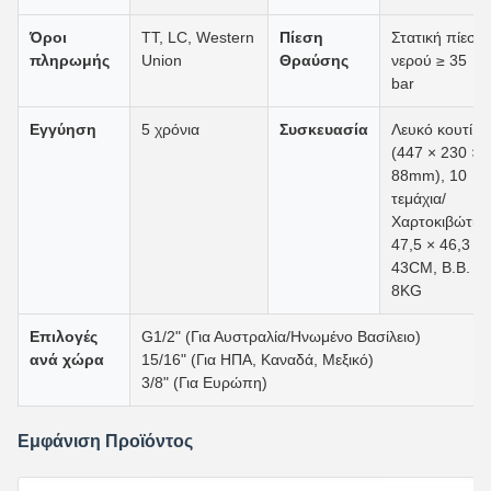
Όροι
TT, LC, Western
Πίεση
Στατική πίεση
πληρωμής
Union
Θραύσης
νερού ≥ 35
bar
Εγγύηση
5 χρόνια
Συσκευασία
Λευκό κουτί
(447 × 230 ×
88mm), 10
τεμάχια/
Χαρτοκιβώτιο
47,5 × 46,3 ×
43CM, Β.Β.
8KG
Επιλογές
G1/2" (Για Αυστραλία/Ηνωμένο Βασίλειο)
ανά χώρα
15/16" (Για ΗΠΑ, Καναδά, Μεξικό)
3/8" (Για Ευρώπη)
Εμφάνιση Προϊόντος