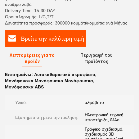
ανοίξιμο λαβά
Delivery Time: 15-30 DAY
Όροι πληρωμής: L/C,T/T
Δυνατότητα προσφοράς: 300000 κομμάτι/κομμάτια ανά Μήνας
Βρείτε την καλύτερη τιμή
Λεπτομέρειες για το
Περιγραφή του
προϊόν
προϊόντος
Επισημαίνω:
Αυτοκαθαριστικό ακροφύσιο
,
Μονόφουσκα Μονόφουσκα Μονόφουσκα
,
Μονόφουσκα ABS
Υλικό:
αλφάβητο
Ηλεκτρονική τεχνική
Εξυπηρέτηση μετά την πώληση:
υποστήριξη, Άλλο
Γράφικο σχεδιασμό,
σχεδιασμός 3D