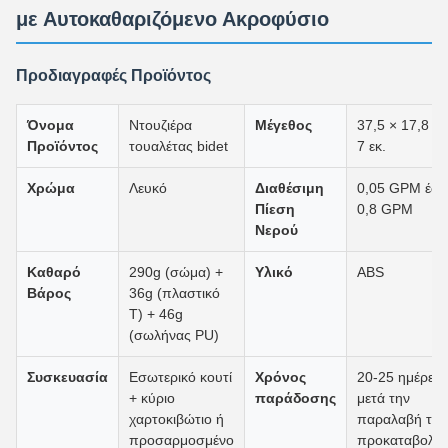
με Αυτοκαθαριζόμενο Ακροφύσιο
Προδιαγραφές Προϊόντος
Όνομα
Ντουζιέρα
Μέγεθος
37,5 × 17,8 ×
Προϊόντος
τουαλέτας bidet
7 εκ.
Χρώμα
Λευκό
Διαθέσιμη
0,05 GPM έω
Πίεση
0,8 GPM
Νερού
Καθαρό
290g (σώμα) +
Υλικό
ABS
Βάρος
36g (πλαστικό
Τ) + 46g
(σωλήνας PU)
Συσκευασία
Εσωτερικό κουτί
Χρόνος
20-25 ημέρες
+ κύριο
παράδοσης
μετά την
χαρτοκιβώτιο ή
παραλαβή της
προσαρμοσμένο
προκαταβολή