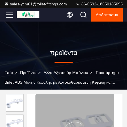
sales-ycm01@toilet-fittings.com
86-0592-18650185095
Απόσπασμα
προϊόντα
Σπίτι
>
Προϊόντα
>
Άλλα Αξεσουάρ Μπάνιου
>
Προσάρτημα
Bidet ABS Μονής Κεφαλής με Αυτοκαθαριζόμενη Κεφαλή και
Αντοχή 500.000 Κύκλων