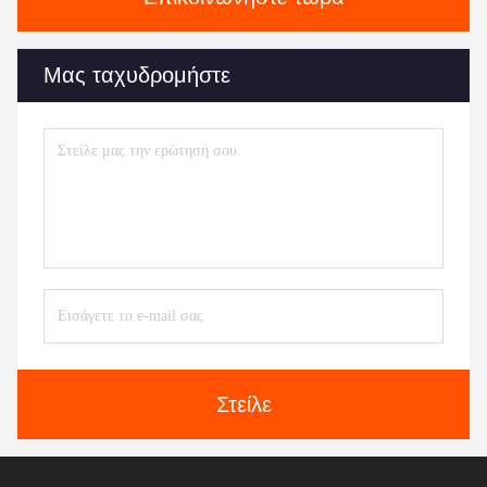
Μας ταχυδρομήστε
Στείλε