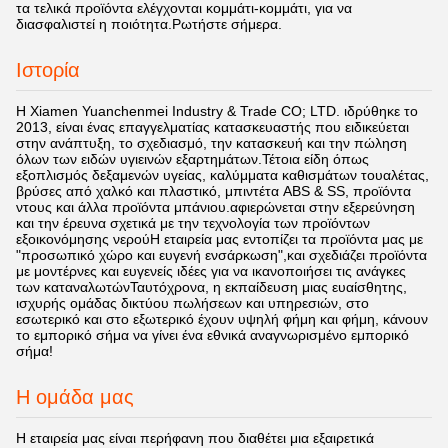
τα τελικά προϊόντα ελέγχονται κομμάτι-κομμάτι, για να
διασφαλιστεί η ποιότητα.Ρωτήστε σήμερα.
Ιστορία
Η Xiamen Yuanchenmei Industry & Trade CO; LTD. ιδρύθηκε το
2013, είναι ένας επαγγελματίας κατασκευαστής που ειδικεύεται
στην ανάπτυξη, το σχεδιασμό, την κατασκευή και την πώληση
όλων των ειδών υγιεινών εξαρτημάτων.Τέτοια είδη όπως
εξοπλισμός δεξαμενών υγείας, καλύμματα καθισμάτων τουαλέτας,
βρύσες από χαλκό και πλαστικό, μπιντέτα ABS & SS, προϊόντα
ντους και άλλα προϊόντα μπάνιου.αφιερώνεται στην εξερεύνηση
και την έρευνα σχετικά με την τεχνολογία των προϊόντων
εξοικονόμησης νερούΗ εταιρεία μας εντοπίζει τα προϊόντα μας με
"προσωπικό χώρο και ευγενή ενσάρκωση",και σχεδιάζει προϊόντα
με μοντέρνες και ευγενείς ιδέες για να ικανοποιήσει τις ανάγκες
των καταναλωτώνΤαυτόχρονα, η εκπαίδευση μιας ευαίσθητης,
ισχυρής ομάδας δικτύου πωλήσεων και υπηρεσιών, στο
εσωτερικό και στο εξωτερικό έχουν υψηλή φήμη και φήμη, κάνουν
το εμπορικό σήμα να γίνει ένα εθνικά αναγνωρισμένο εμπορικό
σήμα!
Η ομάδα μας
Η εταιρεία μας είναι περήφανη που διαθέτει μια εξαιρετικά