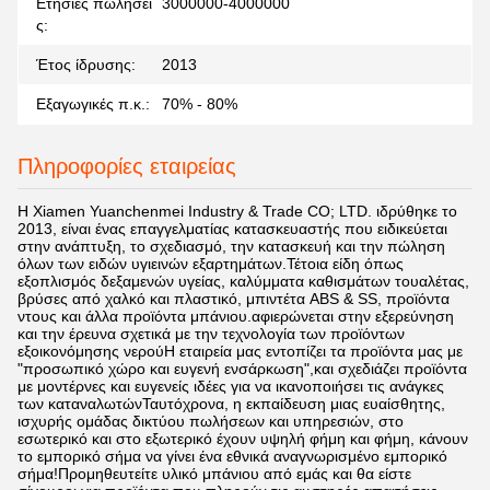
Ετήσιες πωλήσει
3000000-4000000
ς:
Έτος ίδρυσης:
2013
Εξαγωγικές π.κ.:
70% - 80%
Πληροφορίες εταιρείας
Η Xiamen Yuanchenmei Industry & Trade CO; LTD. ιδρύθηκε το
2013, είναι ένας επαγγελματίας κατασκευαστής που ειδικεύεται
στην ανάπτυξη, το σχεδιασμό, την κατασκευή και την πώληση
όλων των ειδών υγιεινών εξαρτημάτων.Τέτοια είδη όπως
εξοπλισμός δεξαμενών υγείας, καλύμματα καθισμάτων τουαλέτας,
βρύσες από χαλκό και πλαστικό, μπιντέτα ABS & SS, προϊόντα
ντους και άλλα προϊόντα μπάνιου.αφιερώνεται στην εξερεύνηση
και την έρευνα σχετικά με την τεχνολογία των προϊόντων
εξοικονόμησης νερούΗ εταιρεία μας εντοπίζει τα προϊόντα μας με
"προσωπικό χώρο και ευγενή ενσάρκωση",και σχεδιάζει προϊόντα
με μοντέρνες και ευγενείς ιδέες για να ικανοποιήσει τις ανάγκες
των καταναλωτώνΤαυτόχρονα, η εκπαίδευση μιας ευαίσθητης,
ισχυρής ομάδας δικτύου πωλήσεων και υπηρεσιών, στο
εσωτερικό και στο εξωτερικό έχουν υψηλή φήμη και φήμη, κάνουν
το εμπορικό σήμα να γίνει ένα εθνικά αναγνωρισμένο εμπορικό
σήμα!Προμηθευτείτε υλικό μπάνιου από εμάς και θα είστε