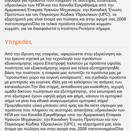
σίγουροι για προϊόντα που πληρούν τις αυστηρές απαιτήσεις
υδραυλικών των ΗΠΑ και του Καναδά.Εγκριθήκαμε από την
Αμερικανική Εταιρεία Υγιεινών Μηχανικών, την Καναδική Ένωση
Προτύπων και τον Παγκόσμιο Κώδικα Υδραυλικών (UPC), τα
εξαρτήματά μας είναι έτοιμα για πώληση και στην αγορά σας.2008
πιστοποιημένοΌλα τα τελικά προϊόντα ελέγχονται κομμάτι-
κομμάτι, για να διασφαλιστεί η ποιότητα.Ρωτήστε σήμερα.
Υπηρεσίες
Από την ίδρυση της εταιρείας, αφιερώνεται στην εξερεύνηση και
την έρευνα σχετικά με την τεχνολογία των προϊόντων
εξοικονόμησης νερού.Επιστροφή πελατών με προϊόντα υψηλής
ποιότητας και εξοικονόμησης νερού και τέλεια εξυπηρέτησηΜε
βάση την ποιότητα, η εταιρεία μας εντοπίζει τα προϊόντα μας με
"προσωπικό χώρο και ευγενή ενσάρκωση", και σχεδιάζει προϊόντα
με μοντέρνες και ευγενείς ιδέες για να καλύψουν τις ανάγκες των
καταναλωτών.Την ίδια στιγμή, εκπαίδευση μια ευαίσθητη, ισχυρή
ομάδα δικτύου πωλήσεων και εξυπηρέτησης, στο εσωτερικό και
στο εξωτερικό έχουν υψηλή φήμη και φήμη, κάνουν το εμπορικό
σήμα να γίνει ένα εθνικά αναγνωρισμένο εμπορικό σήμα!
Προμηθευτείτε υλικό μπάνιου από εμάς και θα είστε σίγουροι για
προϊόντα που πληρούν τις αυστηρές απαιτήσεις υδραυλικών των
ΗΠΑ και του Καναδά.Εγκριθήκαμε από την Αμερικανική Εταιρεία
Υγιεινών Μηχανικών, την Καναδική Ένωση Προτύπων και τον
Παγκόσμιο Κώδικα Υδραυλικών (UPC), τα εξαρτήματά μας είναι
έτοιμα για πώληση και στην αγορά σας.2008 πιστοποιημένοΌλα